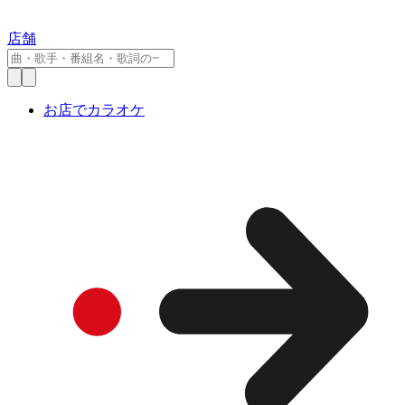
店舗
お店でカラオケ