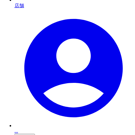
店舗
...