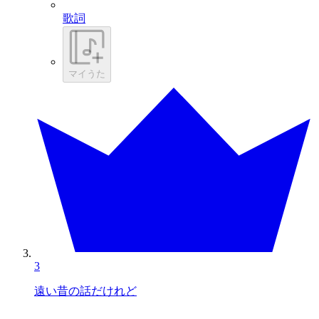
歌詞
マイうた
3
遠い昔の話だけれど