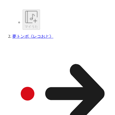
マイうた
夢トンボ《レコおと》