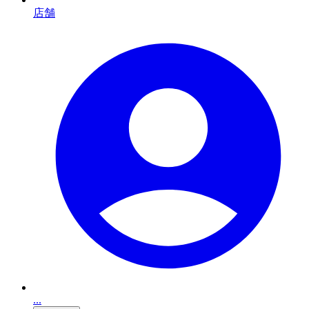
店舗
...