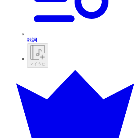
歌詞
マイうた