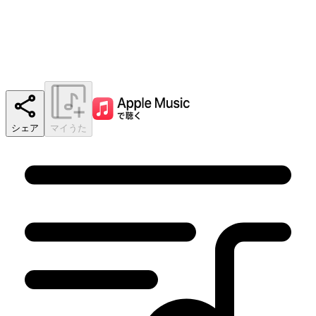
シェア
マイうた