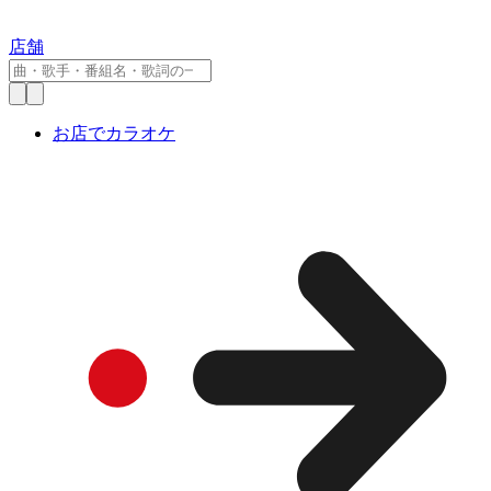
店舗
お店でカラオケ