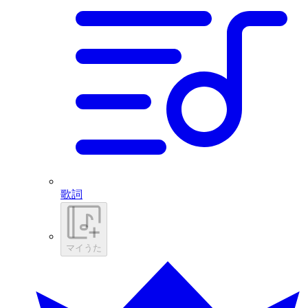
歌詞
マイうた