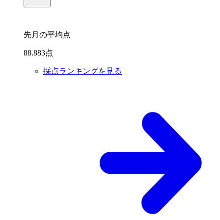
先月の平均点
88
.
883
点
採点ランキングを見る