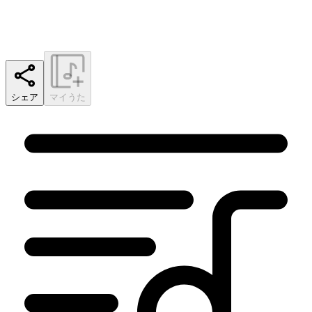
シェア
マイうた