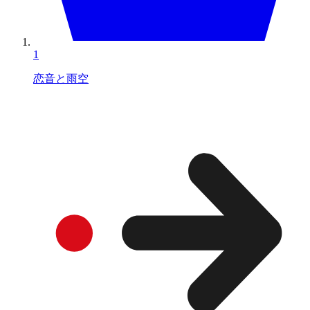
1
恋音と雨空