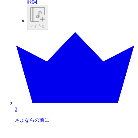
歌詞
マイうた
2
さよならの前に