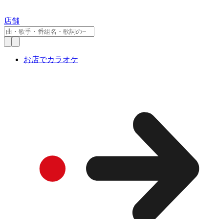
店舗
お店でカラオケ