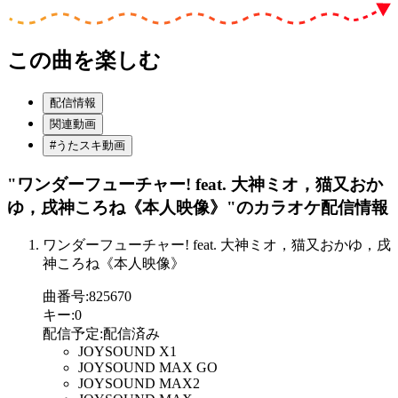
この曲を楽しむ
配信情報
関連動画
#うたスキ動画
"ワンダーフューチャー! feat. 大神ミオ，猫又おか
ゆ，戌神ころね《本人映像》"
のカラオケ配信情報
ワンダーフューチャー! feat. 大神ミオ，猫又おかゆ，戌
神ころね《本人映像》
曲番号
:
825670
キー
:
0
配信予定
:
配信済み
JOYSOUND X1
JOYSOUND MAX GO
JOYSOUND MAX2