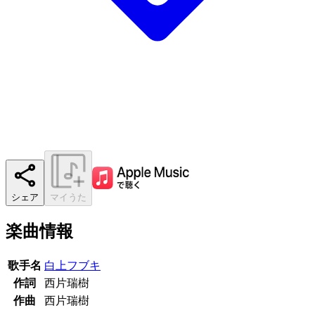
シェア
マイうた
楽曲情報
歌手名
白上フブキ
作詞
西片瑞樹
作曲
西片瑞樹