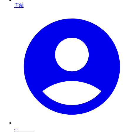
店舗
...