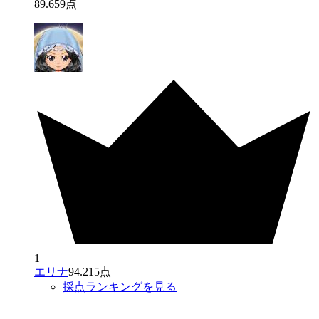
89
.
659
点
1
エリナ
94.215点
採点ランキングを見る