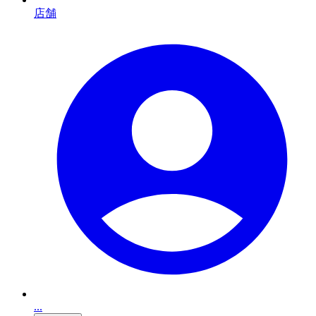
店舗
...