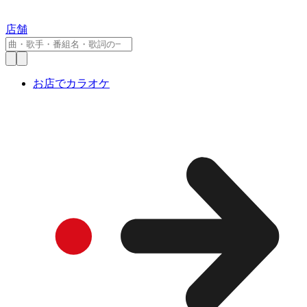
店舗
お店でカラオケ