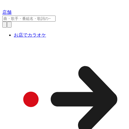
店舗
お店でカラオケ