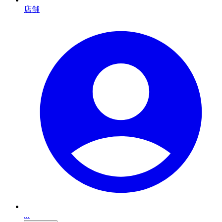
店舗
...