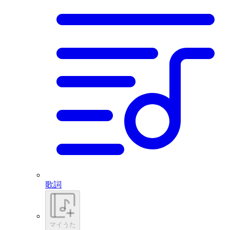
歌詞
マイうた