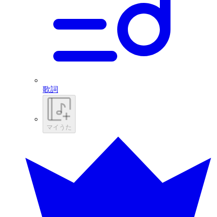
歌詞
マイうた