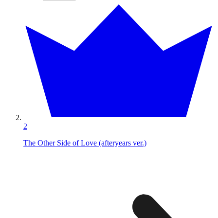
2
The Other Side of Love (afteryears ver.)