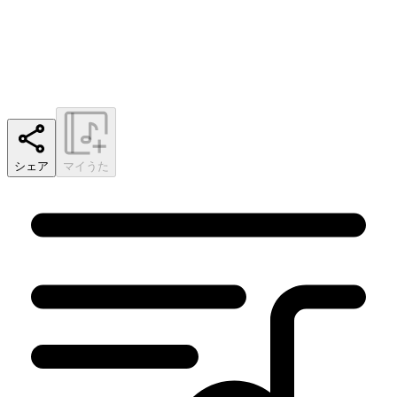
シェア
マイうた