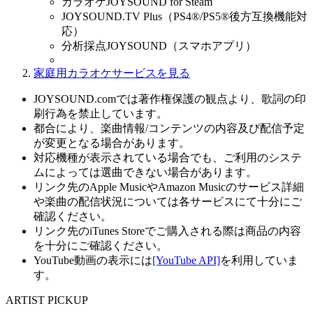
カラオケJOYSOUND for Steam
JOYSOUND.TV Plus（PS4®/PS5®後方互換機能対
応）
分析採点JOYSOUND（スマホアプリ）
家庭用カラオケサービスを見る
JOYSOUND.comでは著作権保護の観点より、歌詞の印
刷行為を禁止しています。
都合により、楽曲情報/コンテンツの内容及び配信予定
が変更となる場合があります。
対応機種が表示されている場合でも、ご利用のシステ
ムによっては選曲できない場合があります。
リンク先のApple MusicやAmazon Musicのサービス詳細
や楽曲の配信状況については各サービスにて十分にご
確認ください。
リンク先のiTunes Storeでご購入される際は商品の内容
を十分にご確認ください。
YouTube動画の表示には
[YouTube API]
を利用していま
す。
ARTIST PICKUP