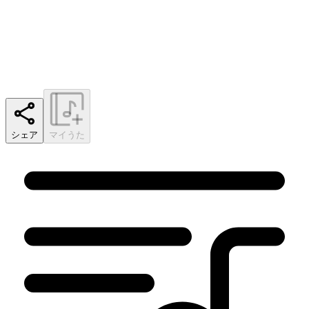
シェア
マイうた