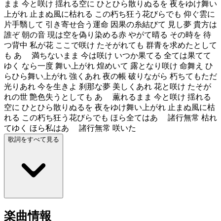
まま 今と咲け 揺れる空に ひとひら散りぬるを 夜をゆけ舞い
上がれ 止まぬ風に枯れる この朽ち狂う花びらでも 仰ぐ雲に
片手翳して 引き寄せ合う運命 因果の糸結びて 見し夢 貴方は
誰ぞ 朝の音 現は空を偽り染める赤 やがて晴る その時を 待
つ背中 私が花 ここで咲け たそがれても 群青を求めたとして
も あゝ 満ちないまま 今は咲け いつか果てる 全ては果てて
ゆく なら一度 舞い上がれ 煌めいて 露となり咲け 命舞え ひ
らひら舞い上がれ 強くあれ 夜の帳 破りながら 朽ちてもただ
光りあれ 今を生きよ 刹那な夢 美しくあれ 花と咲け たそが
れの世 艶色失うとしても あゝ 薫れるまま 今と咲け 揺れる
空に ひとひら散りぬるを 夜をゆけ舞い上がれ 止まぬ風に枯
れる この朽ち狂う花びらでも ほら全てはあゝ 諸行無常 枯れ
てゆく ほら私はあゝ 諸行無常 咲いた
歌詞をすべて見る
楽曲情報