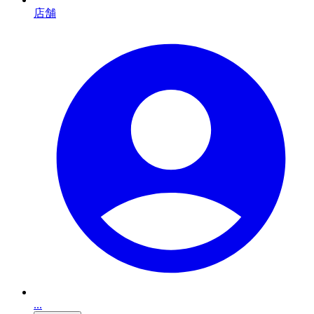
店舗
...