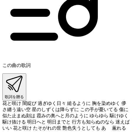
この曲の歌詞
歌詞を贈る
花と咲け 闇綻び 過ぎゆく日々 縋るように 胸を染めゆく 儚
さ纏う遠い空 星のしずくは降らずに この手が憂いてる 傷に
似た止まぬ刻は 霞みの奥へと月のように ゆらゆら 駆けゆく
駆け抜ける 明日へと 明日までと 行方も知らぬのなら 迷えば
いい 花と咲け たそがれの世 艶色失うとしても あゝ 薫れる