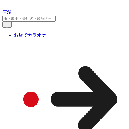
店舗
お店でカラオケ