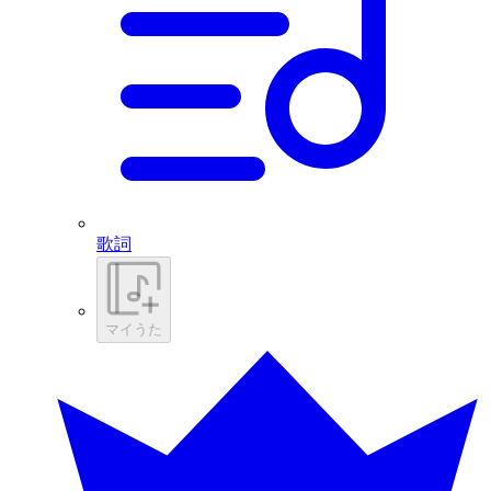
歌詞
マイうた