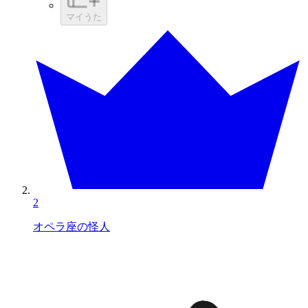
マイうた
2
オペラ座の怪人