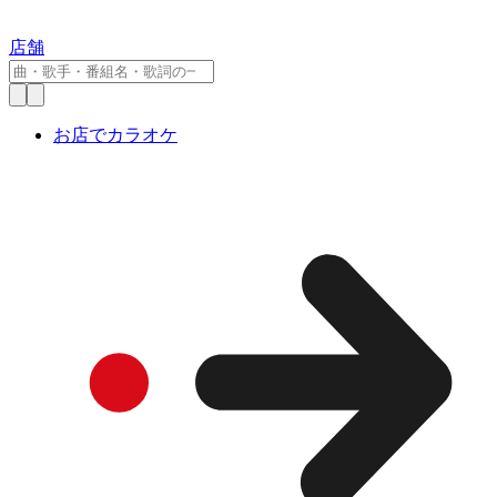
店舗
お店でカラオケ