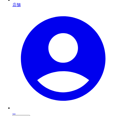
店舗
...