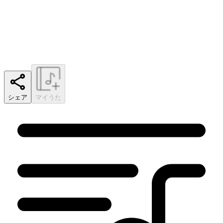
シェア
マイうた