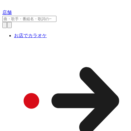
店舗
お店でカラオケ