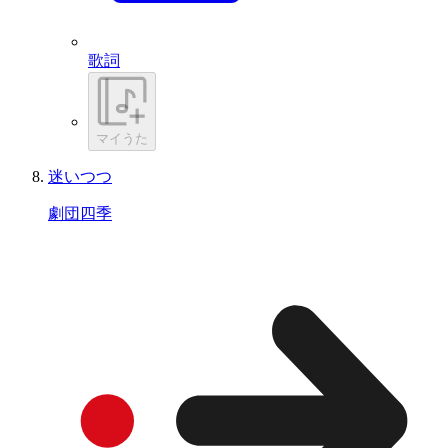
歌詞
マイうた
迷いつつ
劇団四季