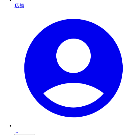
店舗
...