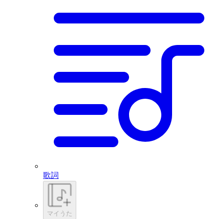
歌詞
マイうた