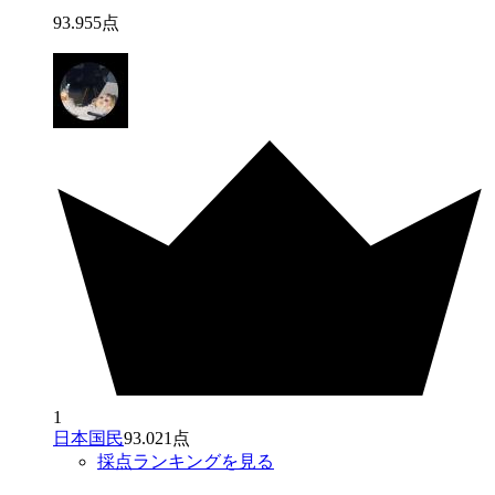
93
.
955
点
1
日本国民
93.021点
採点ランキングを見る