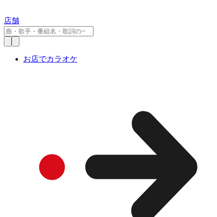
店舗
お店でカラオケ