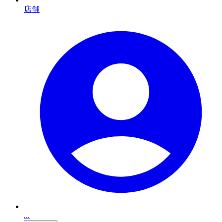
店舗
...