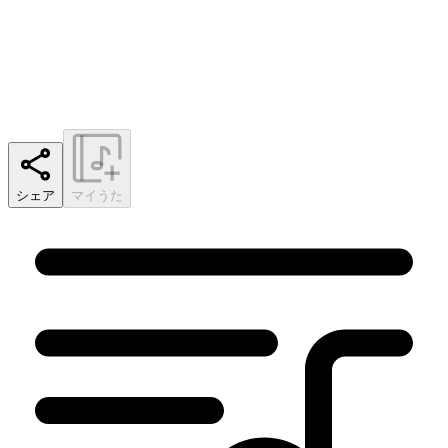
シェア
マイうた