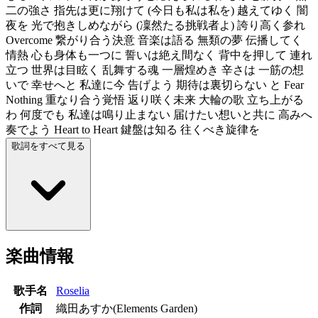
二の強さ 指先は更に翔けて (今日も私は私を) 越えてゆく 闇
夜を 光で抱きしめながら (凜然たる挑戦者よ) 誇り高く参れ
Overcome 繋がり合う決意 音楽は語る 無類の夢 伝播してく
情熱 心も身体も一つに 誓いは絶え間なく 背中を押して 連れ
立つ 世界は目眩く 乱舞する魂 一層煌めき 辛さは 一筋の想
いで 幸せへと 私達に今 告げよう 期待は裏切らない と Fear
Nothing 重なり合う覚悟 返り咲く未来 大輪の歌 立ち上がる
わ 何度でも 私達は鳴り止まない 届けたい想いと共に 高みへ
奏でよう Heart to Heart 鍵盤は知る 往くべき旋律を
歌詞をすべて見る
楽曲情報
歌手名
Roselia
作詞
織田あすか(Elements Garden)