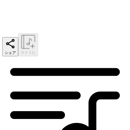
シェア
マイうた