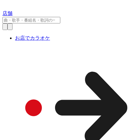
店舗
お店でカラオケ