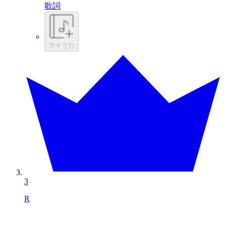
歌詞
マイうた
3
R