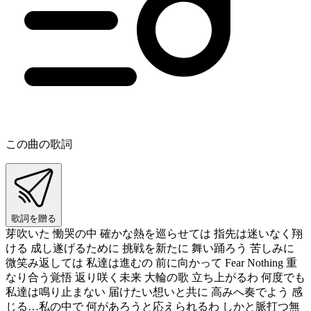
この曲の歌詞
歌詞を贈る
芽吹いた 慟哭の中 確かな熱を巡らせては 指先は迷いなく翔
ける 成し遂げるために 挑戦を新たに 舞い踊ろう 苦しみに
微笑み返しては 私達は進むの 前に向かって Fear Nothing 重
なり合う覚悟 返り咲く未来 大輪の歌 立ち上がるわ 何度でも
私達は鳴り止まない 届けたい想いと共に 高みへ奏でよう 感
じる…私の中で 何があろうと応えられるわ しかと脈打つ無