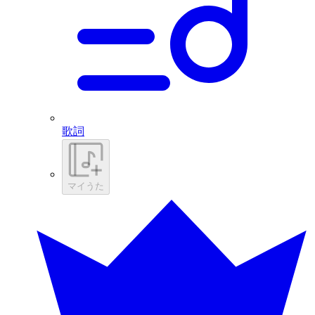
歌詞
マイうた