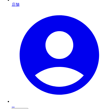
店舗
...