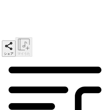
シェア
マイうた