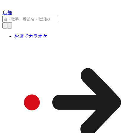
店舗
お店でカラオケ