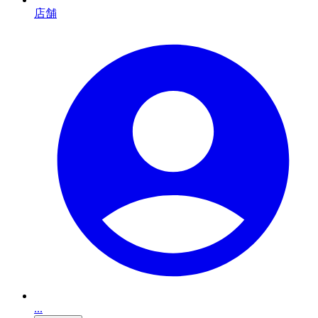
店舗
...