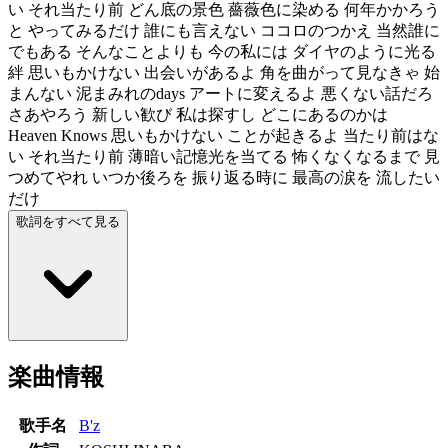
い それ当たり前 どん底の景色 薔薇色に染める 何年かかろう
と やってみるだけ 誰にも言えない ココロのつかえ 当然誰に
でもある そんなことよりも 今の私には ダイヤのように光る
絆 思いもかけない 出会いがあるよ 角を曲がって見なきゃ 始
まんない 泥まみれのdays アートに変えるよ 悪くない話だろ
さあやろう 新しい歓び 私は探すし どこにあるのかは
Heaven Knows 思いもかけない ことが起きるよ 当たり前はな
い それ当たり前 薄暗い記憶光を当てる 怖くなくなるまで 見
つめてやれ いつか後ろを 振り返る時に 最高の涙を 流したい
だけ
歌詞をすべて見る
楽曲情報
歌手名
B'z