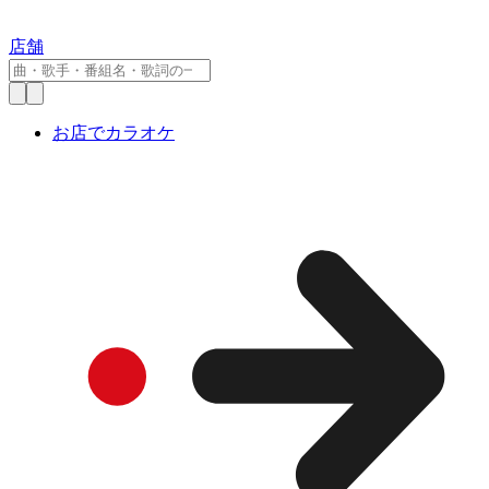
店舗
お店でカラオケ