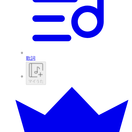
歌詞
マイうた