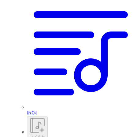
歌詞
マイうた