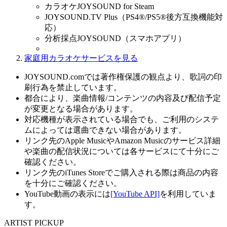
カラオケJOYSOUND for Steam
JOYSOUND.TV Plus（PS4®/PS5®後方互換機能対
応）
分析採点JOYSOUND（スマホアプリ）
家庭用カラオケサービスを見る
JOYSOUND.comでは著作権保護の観点より、歌詞の印
刷行為を禁止しています。
都合により、楽曲情報/コンテンツの内容及び配信予定
が変更となる場合があります。
対応機種が表示されている場合でも、ご利用のシステ
ムによっては選曲できない場合があります。
リンク先のApple MusicやAmazon Musicのサービス詳細
や楽曲の配信状況については各サービスにて十分にご
確認ください。
リンク先のiTunes Storeでご購入される際は商品の内容
を十分にご確認ください。
YouTube動画の表示には
[YouTube API]
を利用していま
す。
ARTIST PICKUP