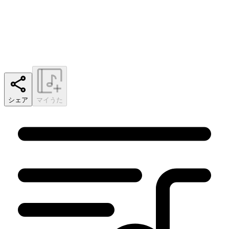
シェア
マイうた