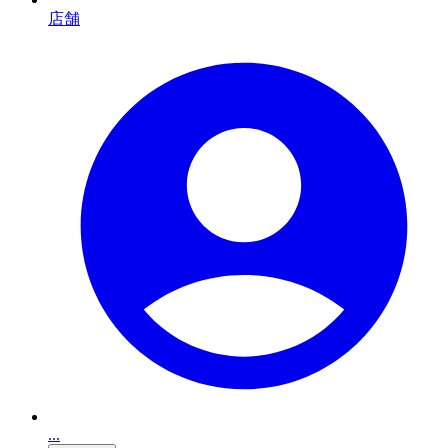
店舗
...