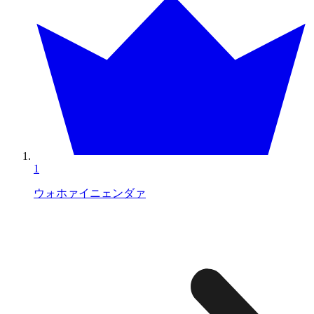
1
ウォホァイニェンダァ