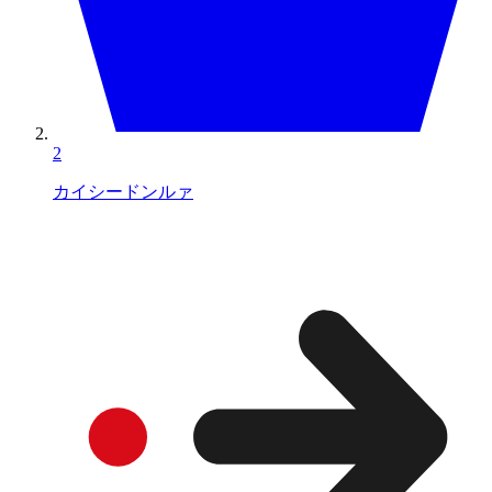
2
カイシードンルァ