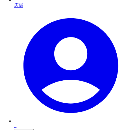
店舗
...