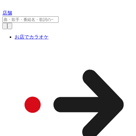
店舗
お店でカラオケ