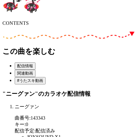
CONTENTS
この曲を楽しむ
配信情報
関連動画
#うたスキ動画
"ニーグァン"
のカラオケ配信情報
ニーグァン
曲番号
:
143343
キー
:
0
配信予定
:
配信済み
JOYSOUND X1