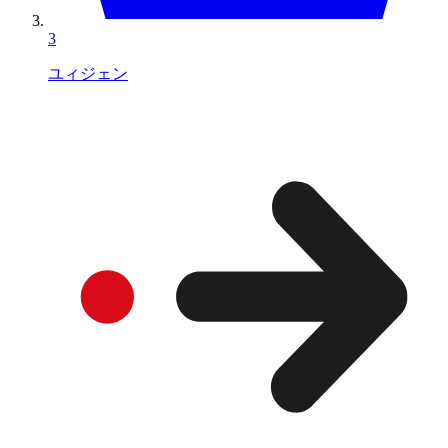
3
ユィジェン