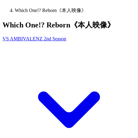
Which One!? Reborn《本人映像》
Which One!? Reborn《本人映像》
VS AMBIVALENZ 2nd Season