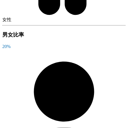
女性
男女比率
20
%