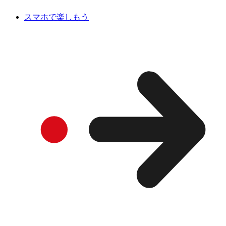
スマホで楽しもう