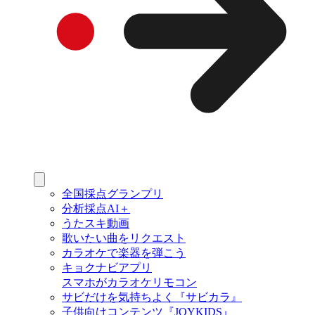
全国採点グランプリ
分析採点AI＋
うたスキ動画
歌いたい曲をリクエスト
カラオケで楽器を弾こう
キョクナビアプリ
スマホがカラオケリモコン
サビだけを気持ちよく『サビカラ』
子供向けコンテンツ『JOYKIDS』