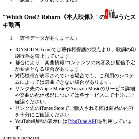
"Which One!? Reborn《本人映像》"の
#うたス
キ動画
「該当データがありません」
JOYSOUND.comでは著作権保護の観点より、歌詞の印
刷行為を禁止しています。
都合により、楽曲情報/コンテンツの内容及び配信予定
が変更となる場合があります。
対応機種が表示されている場合でも、ご利用のシステ
ムによっては選曲できない場合があります。
リンク先のApple MusicやAmazon Musicのサービス詳細
や楽曲の配信状況については各サービスにて十分にご
確認ください。
リンク先のiTunes Storeでご購入される際は商品の内容
を十分にご確認ください。
YouTube動画の表示には
[YouTube API]
を利用していま
す。
ARTIST PICKUP