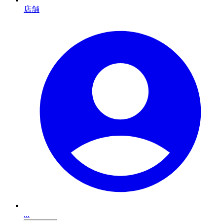
店舗
...