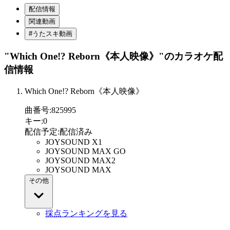
配信情報
関連動画
#うたスキ動画
"Which One!? Reborn《本人映像》"
のカラオケ配
信情報
Which One!? Reborn《本人映像》
曲番号
:
825995
キー
:
0
配信予定
:
配信済み
JOYSOUND X1
JOYSOUND MAX GO
JOYSOUND MAX2
JOYSOUND MAX
その他
採点ランキングを見る