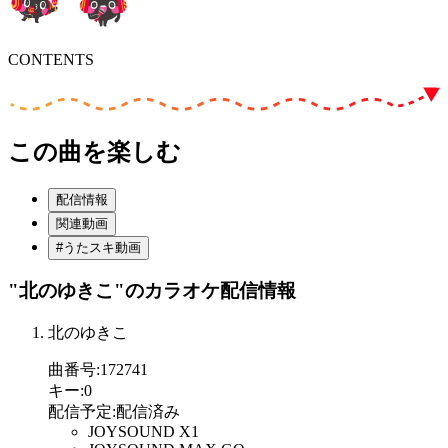
CONTENTS
この曲を楽しむ
配信情報
関連動画
#うたスキ動画
"北のゆきこ"
のカラオケ配信情報
北のゆきこ
曲番号
:
172741
キー
:
0
配信予定
:
配信済み
JOYSOUND X1