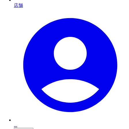
店舗
...