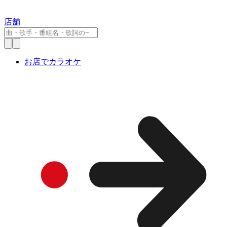
店舗
お店でカラオケ