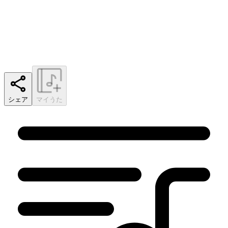
シェア
マイうた