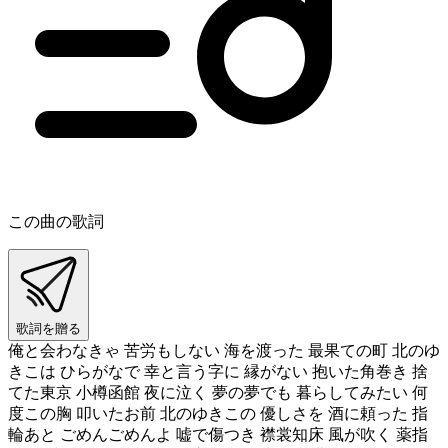
この曲の歌詞
歌詞を贈る
俺と会わなきゃ 苦労もしない 海を渡った 最果ての町 北のゆ
きこは ひらがなで 幸と言う字に 縁がない 抱いた角巻き 捨
てた東京 小樽函館 夜に泣く 夢の夢でも 暮らしてみたい 何
度この胸 叩いたお前 北のゆきこの 優しさを 酒に頼った 指
輪あと ごめんごめんよ 嘘で傷つき 襟裳知床 風が吹く 薬指