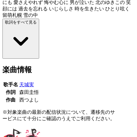
にも 愛さえやれず 悔やむ心に 男が泣いた 北のゆきこの 笑
顔には 過去を忘れる いじらしさ 時を生きたい ひとり呟く
留萌札幌 雪の中
歌詞をすべて見る
楽曲情報
歌手名
天城実
作詞
森田圭悟
作曲
西つよし
※対象楽曲の最新の配信状況について、遷移先のサ
ービスにて十分にご確認のうえでご利用ください。