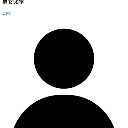
男女比率
40
%