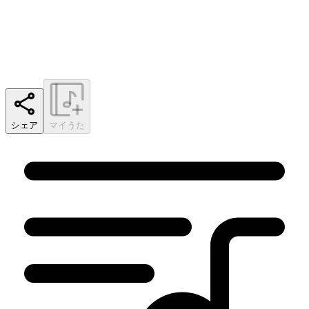
シェア
マイうた