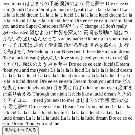
next to me) はじまりの予感 魔法のよう 君も夢中 Dre ee ee ee
eam (lucid) Dream ‘bout you and me (yeah) La la la la la lucid La la
la la la lucid dream La la la la la lucid La la la la la lucid dream La la
la la la lucid La la la la la lucid dream Dre ee ee ee eam Dream ‘bout
you and me Super Conscious 現実だって change it I don't really
get exhausted 望むように世界を変えて 高鳴る鼓動に 嘘はつ
けないの 迷い込んだって say my name Hit me up in your dream
だって 未来は 煌めく滑走路 流れる星は 世界を照らすよ 行
く先はそう We belong to our Neverland It feels like a lucid dream
(like a lucid dream) 覚めない love story (need you next to me) 瞬
くたびに 魔法のよう 君も夢中 Dre ee ee ee eam (lucid) Dream
‘bout you and me (yeah) La la la la la lucid La la la la la lucid dream
La la la la la lucid La la la la la lucid dream La la la la la lucid La la
la la la lucid dream Dre ee ee ee eam Dream ‘bout you and me どん
な夜も (one lonely night) 目を閉じれば (closing our eyes) 必ずま
た巡り会える Through the night It feels like a lucid dream ときめ
くアイロニー (need you next to me) はじまりの予感 魔法のよ
う 君も夢中 Dre ee ee ee eam Dream ‘bout you and me La la la la
la lucid La la la la la lucid dream La la la la la lucid La la la la la
lucid dream La la la la la lucid La la la la la lucid dream Dre ee ee ee
eam Dream ‘bout you and me
歌詞をすべて見る