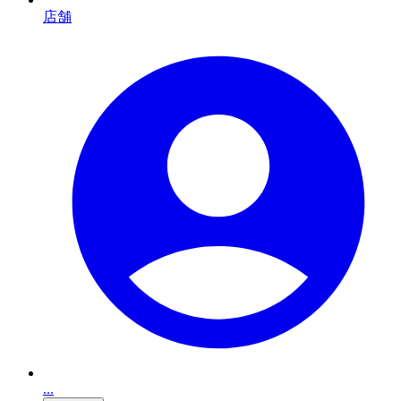
店舗
...