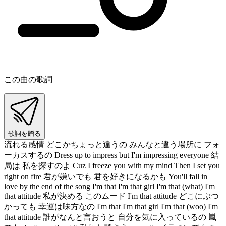
この曲の歌詞
歌詞を贈る
流れる感情 どこかちょっと違うの みんなと違う場所に フォ
ーカスするの Dress up to impress but I'm impressing everyone 結
局は 私を探すのよ Cuz I freeze you with my mind Then I set you
right on fire 君が嫌いでも 君を好きになるかも You'll fall in
love by the end of the song I'm that I'm that girl I'm that (what) I'm
that attitude 私が決める このムード I'm that attitude どこにぶつ
かっても 幸運は味方なの I'm that I'm that girl I'm that (woo) I'm
that attitude 誰がなんと言おうと 自分を気に入っているの 嵐