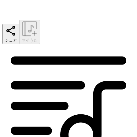
シェア
マイうた