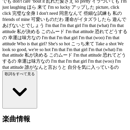
でも don't care ‘bout it 乱れた髪さえ so pretty イラついても I'm
just laughing ほら 来て I'm so lucky アップした picture, click
click 完璧な全身 I don't need 同意なんて 些細な試練も 私の
friends of mine 可愛いものだわ 運命がイタズラしたら 遊んで
あげないとでしょう I'm that I'm that girl I'm that (what) I'm that
attitude 私が決める このムード I'm that attitude 恐れてどうする
の 幸運は味方なの I'm that I'm that girl I'm that (woo) I'm that
attitude Who is that girl? She's so hot こっち来て Take a shot We
look so good, we're so hot I'm that I'm that girl I'm that (what) I'm
that attitude 私が決める このムード I'm that attitude 恐れてどう
するの 幸運は味方なの I'm that I'm that girl I'm that (woo) I'm
that attitude 誰がなんと言おうと 自分を気に入っているの
歌詞をすべて見る
楽曲情報