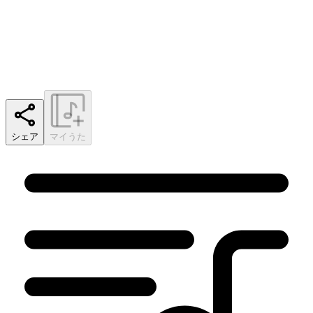
シェア
マイうた