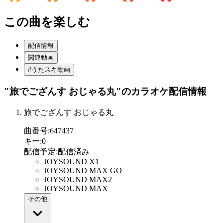
この曲を楽しむ
配信情報
関連動画
#うたスキ動画
"旅でござんす おじゃる丸"
のカラオケ配信情報
旅でござんす おじゃる丸
曲番号
:
647437
キー
:
0
配信予定
:
配信済み
JOYSOUND X1
JOYSOUND MAX GO
JOYSOUND MAX2
JOYSOUND MAX
その他