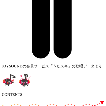
JOYSOUNDの会員サービス「うたスキ」の歌唱データより
CONTENTS