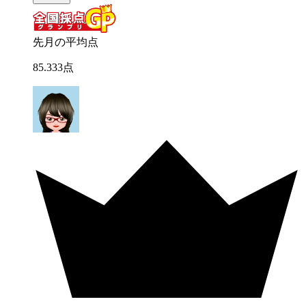
先月の平均点
85
.
333
点