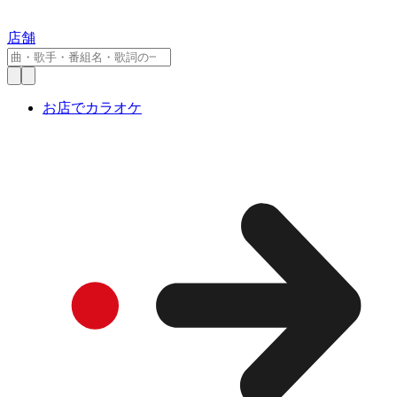
店舗
お店でカラオケ