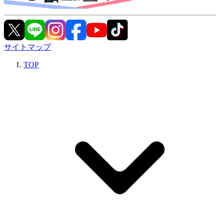
サイトマップ
TOP