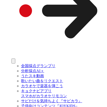
全国採点グランプリ
分析採点AI＋
うたスキ動画
歌いたい曲をリクエスト
カラオケで楽器を弾こう
キョクナビアプリ
スマホがカラオケリモコン
サビだけを気持ちよく『サビカラ』
子供向けコンテンツ『JOYKIDS』