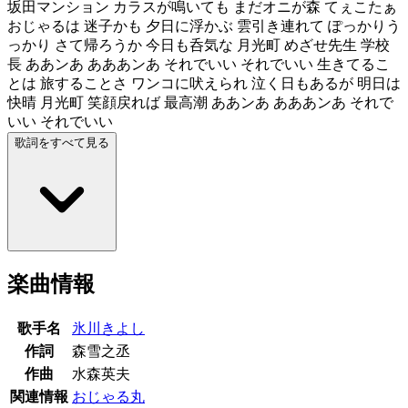
坂田マンション カラスが鳴いても まだオニが森 てぇこたぁ
おじゃるは 迷子かも 夕日に浮かぶ 雲引き連れて ぽっかりう
っかり さて帰ろうか 今日も呑気な 月光町 めざせ先生 学校
長 ああンあ あああンあ それでいい それでいい 生きてるこ
とは 旅することさ ワンコに吠えられ 泣く日もあるが 明日は
快晴 月光町 笑顔戻れば 最高潮 ああンあ あああンあ それで
いい それでいい
歌詞をすべて見る
楽曲情報
歌手名
氷川きよし
作詞
森雪之丞
作曲
水森英夫
関連情報
おじゃる丸