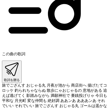
この曲の歌詞
歌詞を贈る
旅でござんす おじゃる丸 月夜が池から 商店街へ 揚げたてコ
ロッケ 釣られちゃならぬ 散歩にゃおじゃるの 意地がある 追
えば逃げてく 影踏みながら 満願神社で 賽銭投げりゃ 今日も
平和な 月光町 変な仲間も 絶好調 ああンあ あああンあ それ
でいい それでいい 旅でござんす おじゃる丸 ゴールは遥かな