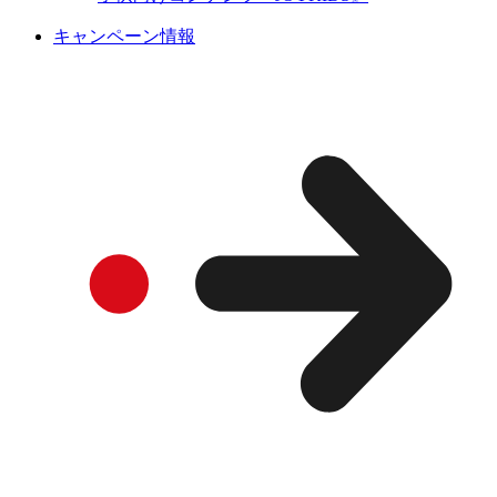
キャンペーン情報