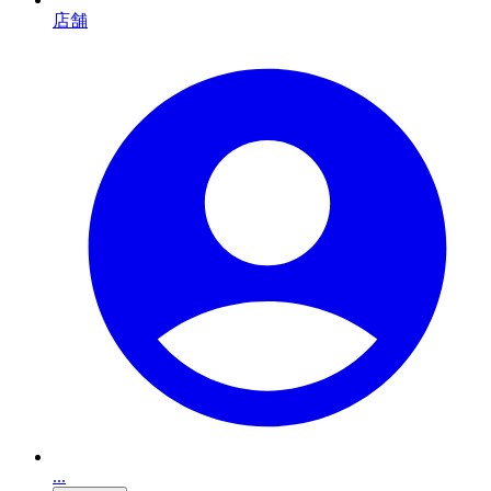
店舗
...