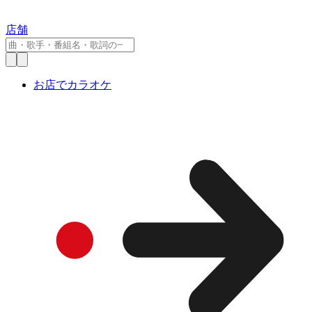
店舗
お店でカラオケ