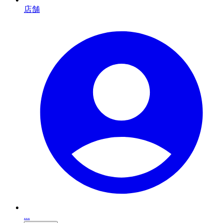
店舗
...