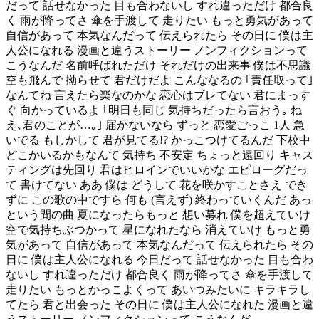
だって 話せなかった 目も合わないし すれ違っただけ 都合良
く 雨が降ってさ 傘を手渡して 走りたい もっと勇気があって
自信があって 本気なんだって 伝えられたら その日に 僕は主
人公になれる 漫画と違うストーリー ノンフィクションって
こうなんだ 名前呼ばれただけ それだけの出来事 僕は不思議
空も飛んで 拗らせて 君だけだよ こんななるの ｢責任取って｣
なんてね 言えたら楽なのかな 恋心はブレてない 君にまっす
ぐ 向かっているよ ｢明日も同じ 気持ちだったら言おう｡ ね
え､君のことが…｡｣ 届かないなら ずっと 恋愛ごっこ 1人 急
いでる もしかして 君が見てる!? かっこつけてるんだ 下校中
どこかいるかもなんて 気持ち 不安定 ちょっと遠回り キャス
ティングは先回り 君はヒロインでいいかな エピローグだっ
て 書けてない ああ 僕は どうして 花を咲かすことさえ でき
ずに この歌の中ですら 何も (言えず) 終わっていくんだ あっ
という間の曲 夏になったらもっと 想い募れ 僕を超えていけ
空で気持ちぶつかって 星になれたなら 消えていけ もっと勇
気があって 自信があって 本気なんだって 伝えられたら その
日に 僕は主人公になれる 今日だって 話せなかった 目も合わ
ないし すれ違っただけ 都合良く 雨が降ってさ 傘を手渡して
走りたい もっとかっこよくって あいつみたいに キラキラし
てたら 君と出会った その日に 僕は主人公になれた 漫画と違