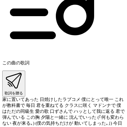
この曲の歌詞
歌詞を贈る
家に置いてあった 日焼けしたラブコメ 僕にとって唯一 これ
が教科書で 毎日 君を重ねてる クラスに咲く マドンナで 僕
はただの同級生 愛の歌 口ずさんで ハッとして我に返る 君で
弾んでいる この胸 夕陽と一緒に 沈んでいった (｢何も変わら
ない 夜が来る｡) (僕の気持ちだけが 動いてしまった｡｣) 今日