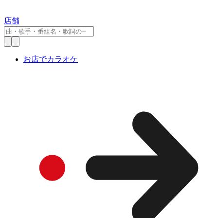
店舗
お店でカラオケ