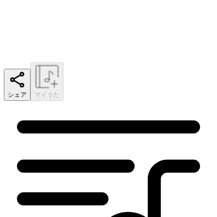
シェア
マイうた