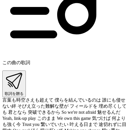
この曲の歌詞
歌詞を贈る
言葉も時空さえも超えて 僕らを結んでいるのは 誰にも侵せ
ない絆 そびえ立った難解な壁が フィールドを 埋め尽くして
も 君となら 突破できるから So we're not afraid 魅せるんだ
Yeah, link-up play このまま We own this game 気づけば 何より
も強く今 Trust you 繋いでいたい 叶える日まで 途切れずに目