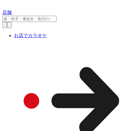
店舗
お店でカラオケ