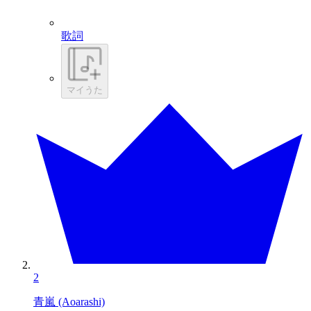
歌詞
マイうた
2
青嵐 (Aoarashi)