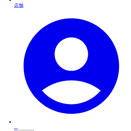
店舗
...