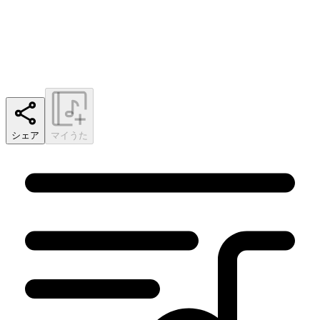
シェア
マイうた