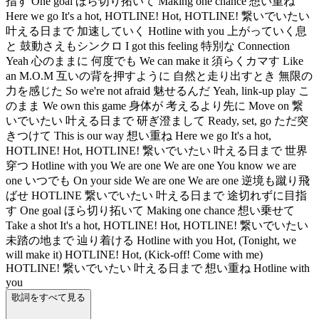
指す One goal ほら切り拓いて Making one chance 想い重ね
Here we go It's a hot, HOTLINE! Hot, HOTLINE! 繋いでいたい
叶える日まで 加速していく Hotline with you 上がっていく息
と 鼓動さえもシンクロ I got this feeling 特別な Connection
Yeah 心のままに 何度でも We can make it 須らくカマす Like
an M.O.M 互いの背を押すように 自然と走り出すとき 無限の
力を感じた So we're not afraid 魅せるんだ Yeah, link-up play こ
のまま We own this game 身体が 考えるより先に Move on 繋
いでいたい 叶える日まで 研ぎ澄まして Ready, set, go ただ突
きつけて This is our way 想い重ね Here we go It's a hot,
HOTLINE! Hot, HOTLINE! 繋いでいたい 叶える日まで 世界
穿つ Hotline with you We are one We are one You know we are
one いつでも On your side We are one We are one 逆境も蹴り飛
ばせ HOTLINE 繋いでいたい 叶える日まで 途切れずに目指
す One goal ほら切り拓いて Making one chance 想い乗せて
Take a shot It's a hot, HOTLINE! Hot, HOTLINE! 繋いでいたい
未踏の地まで 辿り着ける Hotline with you Hot, (Tonight, we
will make it) HOTLINE! Hot, (Kick-off! Come with me)
HOTLINE! 繋いでいたい 叶える日まで 想い重ね Hotline with
you
歌詞をすべて見る