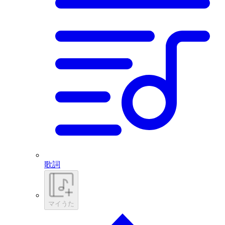
歌詞
マイうた