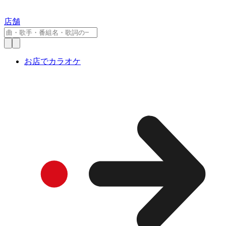
店舗
お店でカラオケ