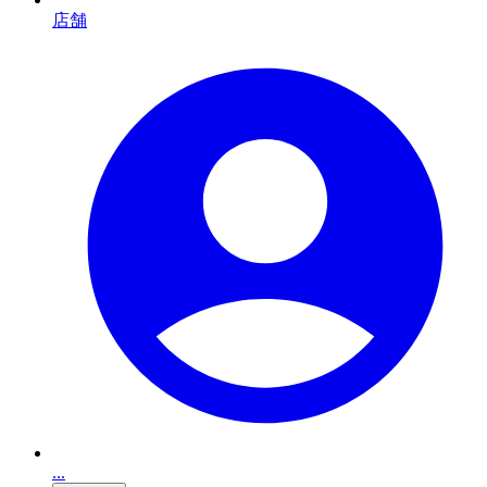
店舗
...