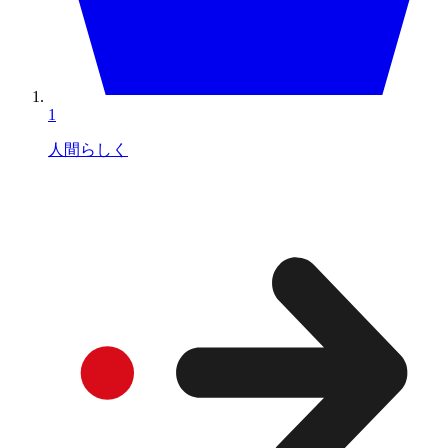
1
人間らしく