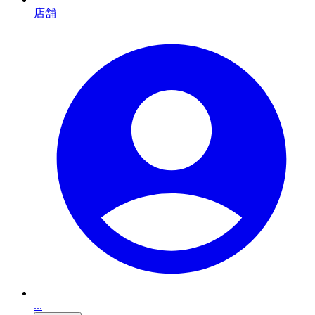
店舗
...