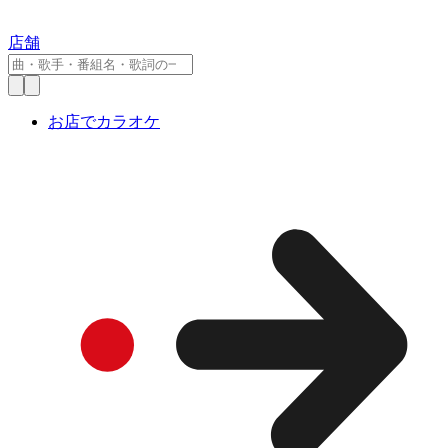
店舗
お店でカラオケ