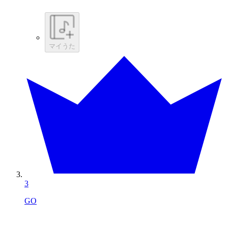
マイうた
3
GO