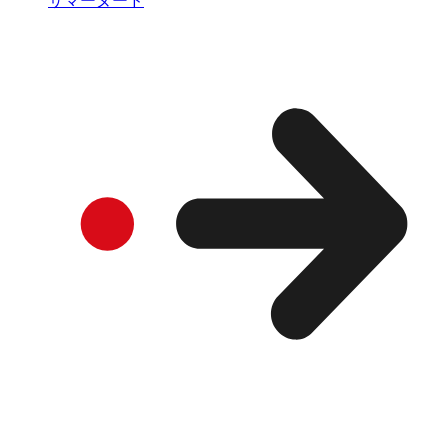
サマーヌード