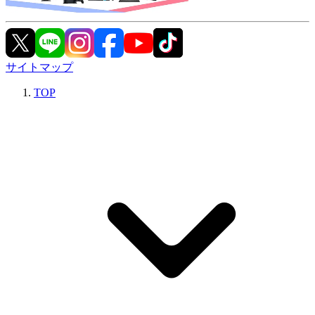
サイトマップ
TOP