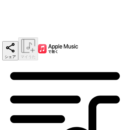
シェア
マイうた