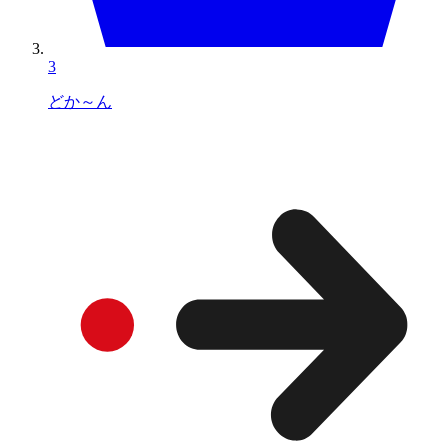
3
どか～ん