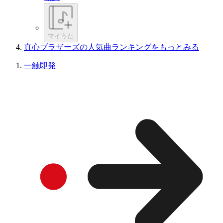
マイうた
真心ブラザーズの人気曲ランキングをもっとみる
一触即発