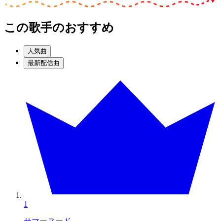
この歌手のおすすめ
人気曲
最新配信曲
1