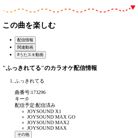
この曲を楽しむ
配信情報
関連動画
#うたスキ動画
"ふっきれてる"
のカラオケ配信情報
ふっきれてる
曲番号
:
173296
キー
:
0
配信予定
:
配信済み
JOYSOUND X1
JOYSOUND MAX GO
JOYSOUND MAX2
JOYSOUND MAX
その他