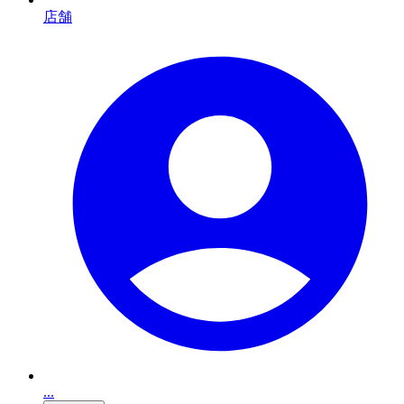
店舗
...