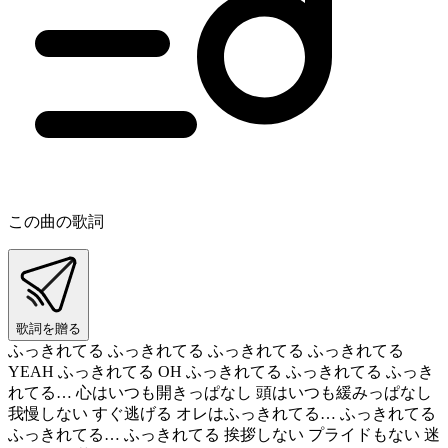
この曲の歌詞
歌詞を贈る
ふっきれてる ふっきれてる ふっきれてる ふっきれてる
YEAH ふっきれてる OH ふっきれてる ふっきれてる ふっき
れてる… 心はいつも開きっぱなし 頭はいつも緩みっぱなし
我慢しない すぐ逃げる オレはふっきれてる… ふっきれてる
ふっきれてる… ふっきれてる 挨拶しない プライドもない 迷