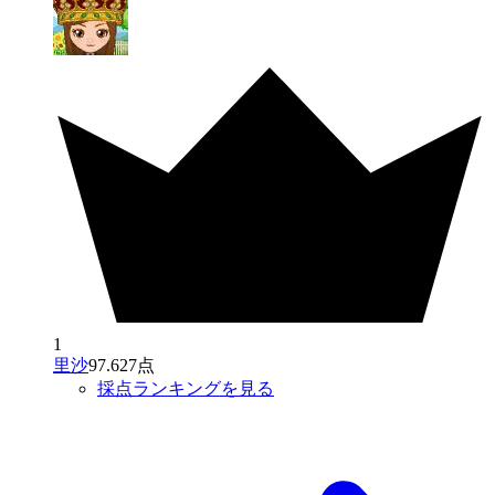
1
里沙
97.627点
採点ランキングを見る