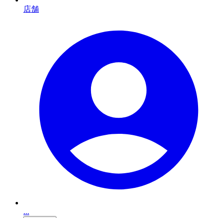
店舗
...