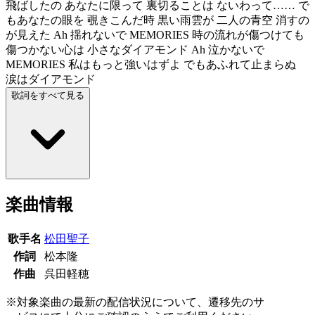
飛ばしたの あなたに限って 裏切ることは ないわって…… で
もあなたの眼を 覗きこんだ時 黒い雨雲が 二人の青空 消すの
が見えた Ah 揺れないで MEMORIES 時の流れが傷つけても
傷つかない心は 小さなダイアモンド Ah 泣かないで
MEMORIES 私はもっと強いはずよ でもあふれて止まらぬ
涙はダイアモンド
歌詞をすべて見る
楽曲情報
歌手名
松田聖子
作詞
松本隆
作曲
呉田軽穂
※対象楽曲の最新の配信状況について、遷移先のサ