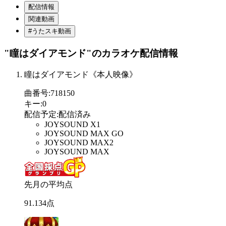
配信情報
関連動画
#うたスキ動画
"瞳はダイアモンド"
のカラオケ配信情報
瞳はダイアモンド《本人映像》
曲番号
:
718150
キー
:
0
配信予定
:
配信済み
JOYSOUND X1
JOYSOUND MAX GO
JOYSOUND MAX2
JOYSOUND MAX
先月の平均点
91
.
134
点