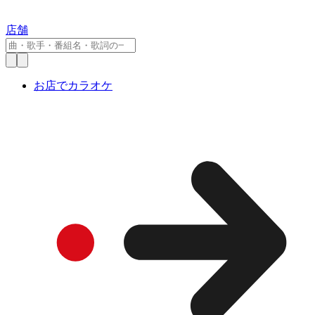
店舗
お店でカラオケ