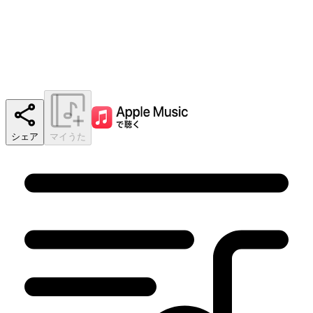
シェア
マイうた