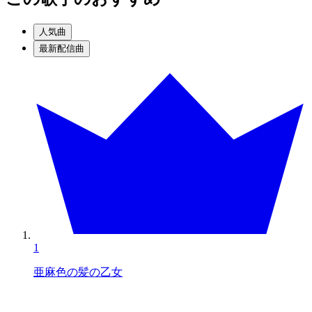
人気曲
最新配信曲
1
亜麻色の髪の乙女