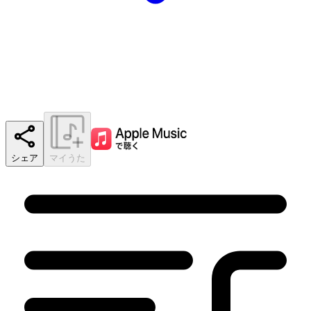
シェア
マイうた