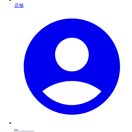
店舗
...