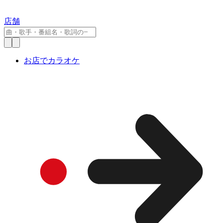
店舗
お店でカラオケ