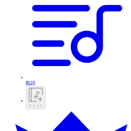
歌詞
マイうた