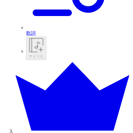
歌詞
マイうた