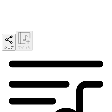
シェア
マイうた