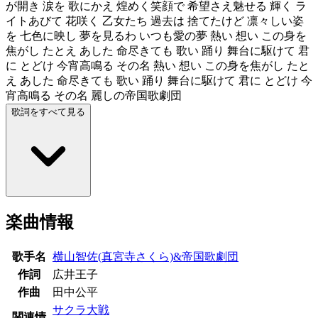
が開き 涙を 歌にかえ 煌めく笑顔で 希望さえ魅せる 輝く ラ
イトあびて 花咲く 乙女たち 過去は 捨てたけど 凛々しい姿
を 七色に映し 夢を見るわ いつも愛の夢 熱い 想い この身を
焦がし たとえ あした 命尽きても 歌い 踊り 舞台に駆けて 君
に とどけ 今宵高鳴る その名 熱い 想い この身を焦がし たと
え あした 命尽きても 歌い 踊り 舞台に駆けて 君に とどけ 今
宵高鳴る その名 麗しの帝国歌劇団
歌詞をすべて見る
楽曲情報
歌手名
横山智佐(真宮寺さくら)&帝国歌劇団
作詞
広井王子
作曲
田中公平
サクラ大戦
関連情