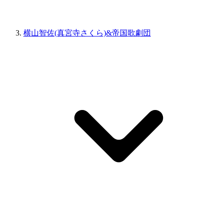
横山智佐(真宮寺さくら)&帝国歌劇団