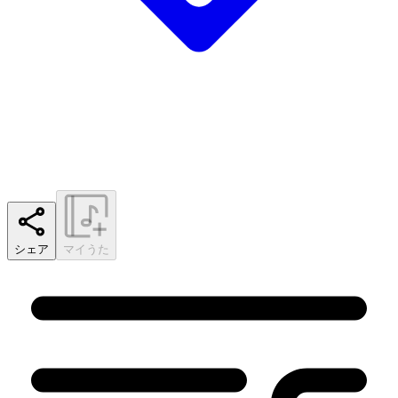
シェア
マイうた