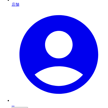
店舗
...