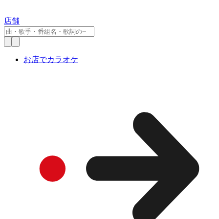
店舗
お店でカラオケ