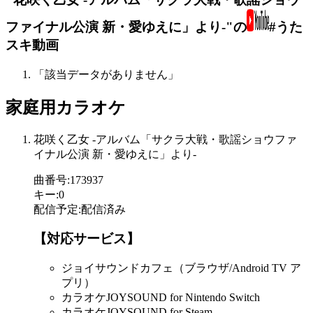
ファイナル公演 新・愛ゆえに」より-"の
#うた
スキ動画
「該当データがありません」
家庭用カラオケ
花咲く乙女 -アルバム「サクラ大戦・歌謡ショウファ
イナル公演 新・愛ゆえに」より-
曲番号
:
173937
キー
:
0
配信予定
:
配信済み
【対応サービス】
ジョイサウンドカフェ（ブラウザ/Android TV ア
プリ）
カラオケJOYSOUND for Nintendo Switch
カラオケJOYSOUND for Steam