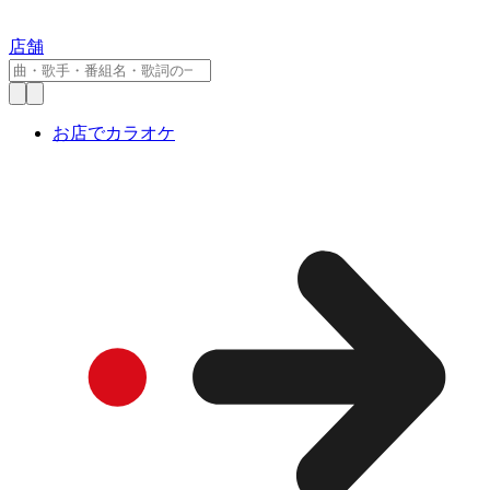
店舗
お店でカラオケ