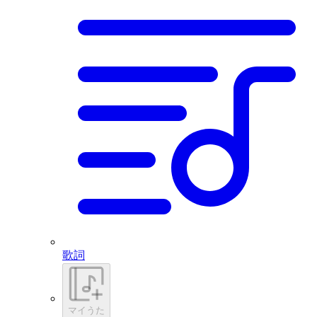
歌詞
マイうた