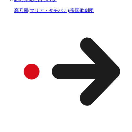
高乃麗(マリア・タチバナ)/帝国歌劇団