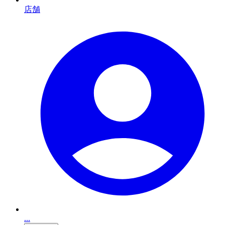
店舗
...