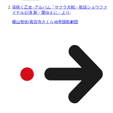
花咲く乙女 -アルバム「サクラ大戦・歌謡ショウファ
イナル公演 新・愛ゆえに」より-
横山智佐(真宮寺さくら)&帝国歌劇団