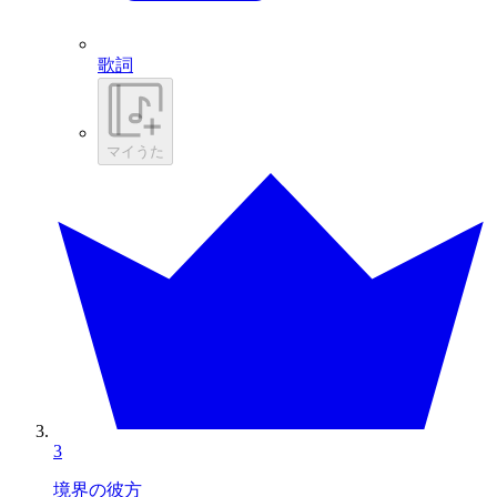
歌詞
マイうた
3
境界の彼方