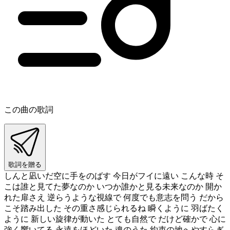
この曲の歌詞
歌詞を贈る
しんと凪いだ空に手をのばす 今日がフイに遠い こんな時 そ
こは誰と見てた夢なのか いつか誰かと見る未来なのか 開か
れた扉さえ 逆らうような視線で 何度でも意志を問う だから
こそ踏み出した その重さ感じられるね 瞬くように 羽ばたく
ように 新しい旋律が動いた とても自然で だけど確かで 心に
強く響いてる 永遠をほどいた 魂のうた 約束の地へやすらぎ