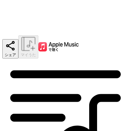
シェア
マイうた