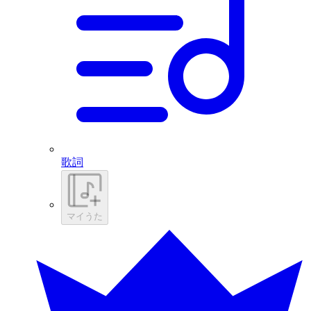
歌詞
マイうた