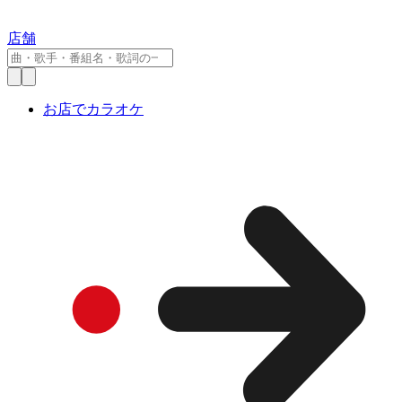
店舗
お店でカラオケ