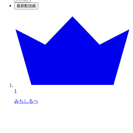
最新配信曲
1
みちしるべ