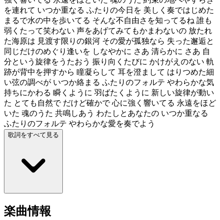
を連れて いつか重なる ふたりの今日を 美しく奏ではじめた
まるで水の中を歩いてる そんな不自由さを知ってるね 誰も
弱くたって笑わない 声をあげてみてもかまわないの 放たれ
た海原は 見渡す限りの銀河 その愛が孤独なら 失った邂逅と
同じだけのめぐり逢いを しなやかに さあ 清らかに さあ 自
分という旋律をうたおう 振り向くたびに かけがえのない 軌
跡が背中を押すから 瞳凝らして 耳を澄まして はりつめた細
い弦の調べが いつか絡まる ふたりのフォルテ やわらかな気
持ちにかわる 瞬くように 羽ばたくように 新しい旋律が動い
た とても自然で だけど確かで 心に強く響いてる 永遠をほど
いた 魂のうた 共鳴しあう わたしとあなたの いつか重なる
ふたりのフォルテ やわらかな愛を奏でよう
歌詞をすべて見る
楽曲情報