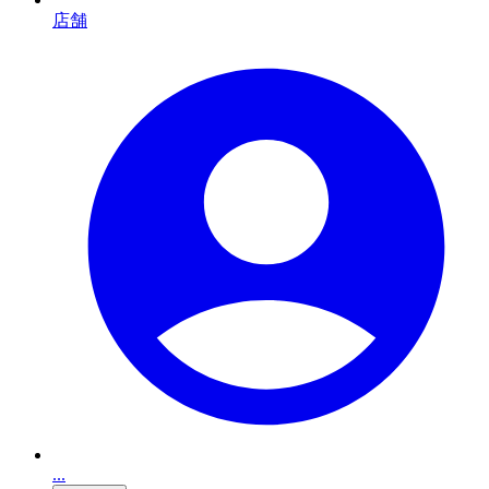
店舗
...