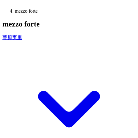
mezzo forte
mezzo forte
茅原実里