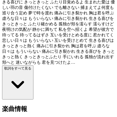
きる喜びに きっときっと ふたり目覚めるよ 生まれた愛は 優
しい羽の音 傷付けたくない でも離さない 捕まえてよ何度も
巡り合う定め 夢で時を渡れ 痛みに引き裂かれ 胸は君を呼ぶ
虚ろな日々は もういらない 痛みに引き裂かれ 生きる喜びを
きっときっと ふたり確かめる 孤独が頬を濡らす 濡らすけど
夜明けの気配が 静かに満ちて 私を空へ招くよ 希望が彼方で
待ってる 待ってるはずさ 互いを受けとめる度に 惹かれてく
悲しい日々は もういらない 互いを受けとめて 生きる喜びは
きっときっと熱く 痛みに引き裂かれ 胸は君を呼ぶ 虚ろな
日々は もういらない 痛みに引き裂かれ 生きる喜びを きっと
きっと熱く きっときっとふたり 手にいれる 孤独が流れ出す
頬へと 迷いながらも 君を見つけたよ…
歌詞をすべて見る
楽曲情報