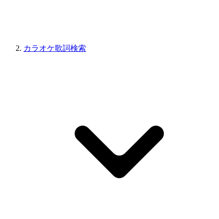
カラオケ歌詞検索