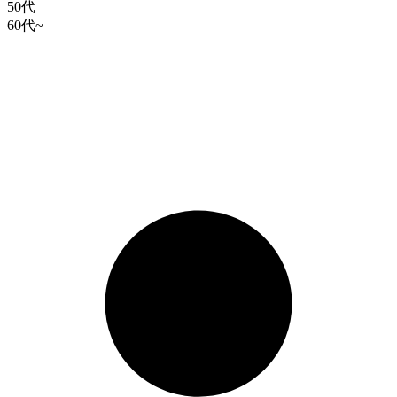
50代
60代~