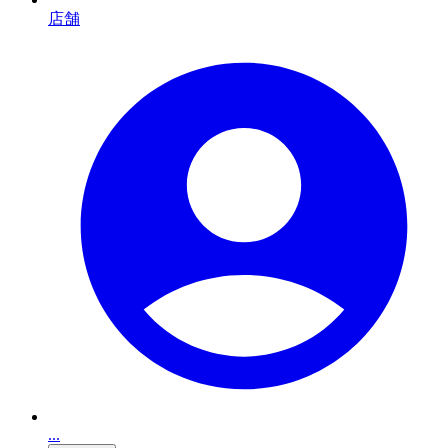
店舗
...