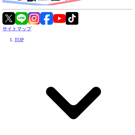
サイトマップ
TOP