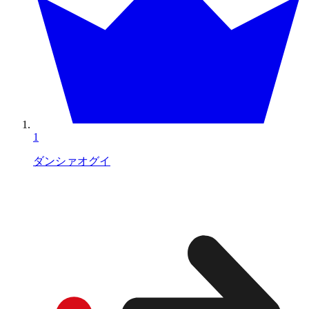
1
ダンシァオグイ