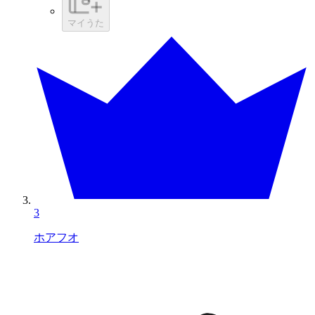
マイうた
3
ホアフオ