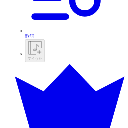
歌詞
マイうた