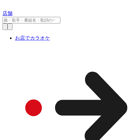
店舗
お店でカラオケ