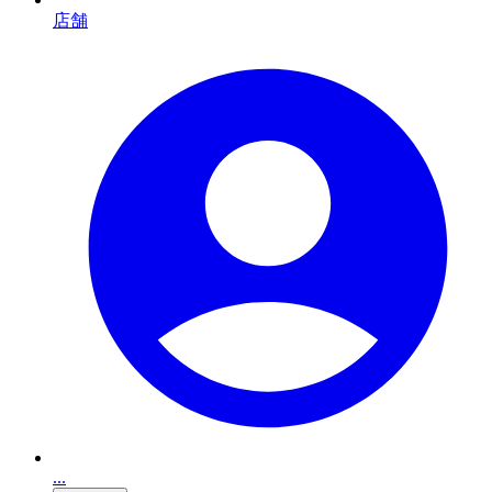
店舗
...