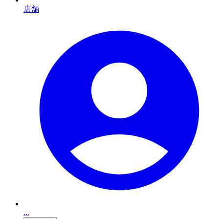
店舗
...