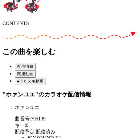
CONTENTS
この曲を楽しむ
配信情報
関連動画
#うたスキ動画
"ホァンユエ"
のカラオケ配信情報
ホァンユエ
曲番号
:
795139
キー
:
0
配信予定
:
配信済み
JOYSOUND X1