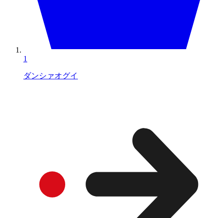
1
ダンシァオグイ