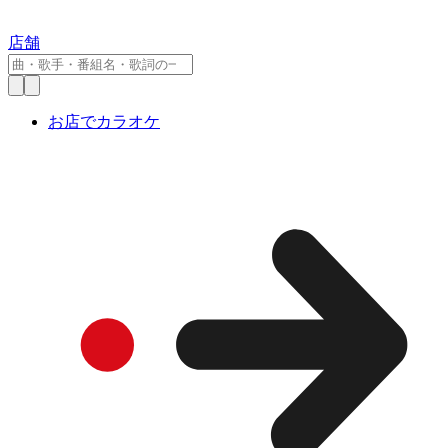
店舗
お店でカラオケ