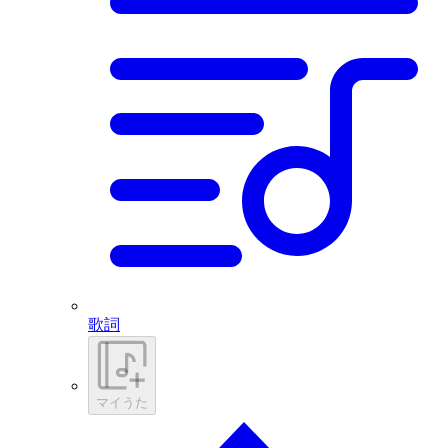
歌詞
マイうた