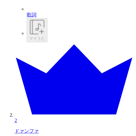
歌詞
マイうた
2
ドァンファ