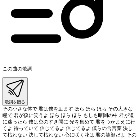
この曲の歌詞
歌詞を贈る
その小さな体で 君は僕を励ます ほら ほら ほら その大きな
瞳で 君が僕に笑うよ ほら ほら ほら もしも暗闇の中 君が道
に迷ったら 僕は空のすき間に 光を集めて 君をつかまえに行
くよ 待っていて 信じてるよ 信じてるよ 僕らの合言葉 決し
て枯れない 決して枯れない 心に咲く花は 君の笑顔だよ その