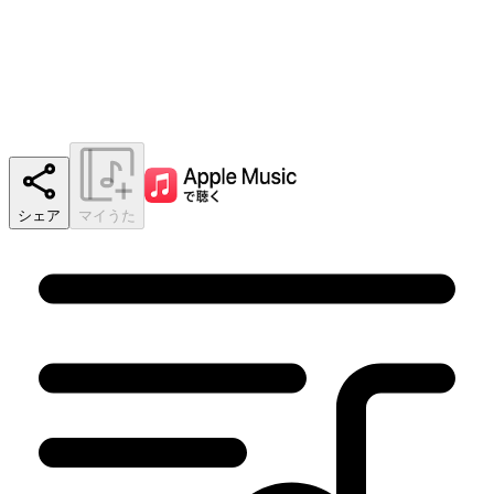
シェア
マイうた