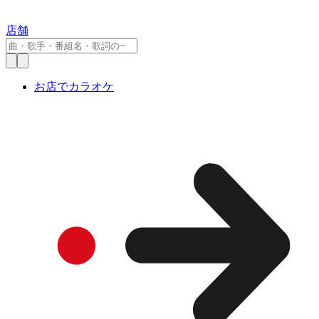
店舗
お店でカラオケ