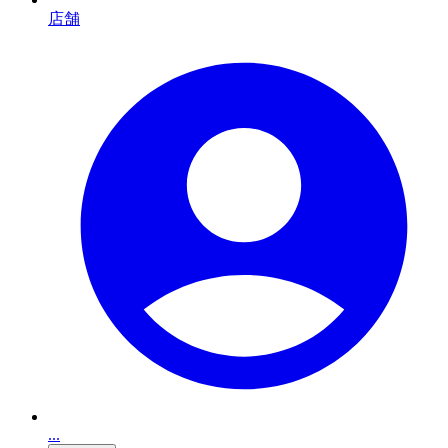
店舗
...