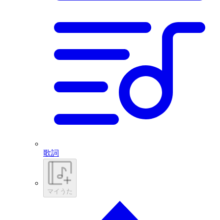
歌詞
マイうた