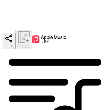
シェア
マイうた