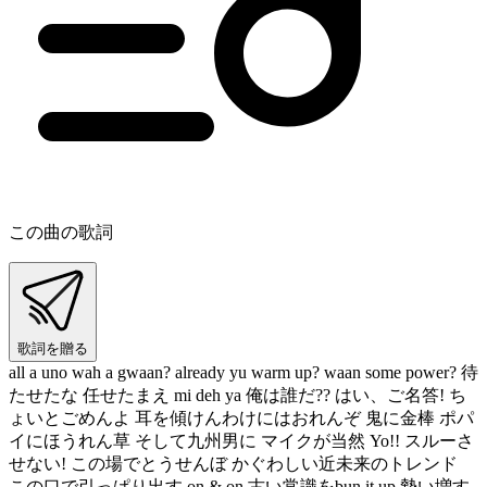
この曲の歌詞
歌詞を贈る
all a uno wah a gwaan? already yu warm up? waan some power? 待
たせたな 任せたまえ mi deh ya 俺は誰だ?? はい、ご名答! ち
ょいとごめんよ 耳を傾けんわけにはおれんぞ 鬼に金棒 ポパ
イにほうれん草 そして九州男に マイクが当然 Yo!! スルーさ
せない! この場でとうせんぼ かぐわしい近未来のトレンド
この口で引っぱり出す on & on 古い常識をbun it up 勢い増す