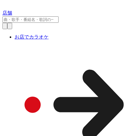
店舗
お店でカラオケ