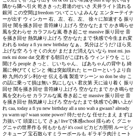
隣から隣へ引火 乾ききった君達のせいさ 天井ライト流れる
銀河 この空間はfreedom ついてこいよみんな エンターテイナ
ーが出す ウィンカー 右、左、右、左、 徐々に加速する 振り
回せ 闇を掻き回せ 音符練り上げろ 空かなたまで かき鳴らせ
風を交わらせ カラフルな嵐 巻き起こせ massive 振り回せ 音
を掻き回せ 熱気練り上げろ 空かなたまで 快感で今生まれ変
われる today a fi yu new birthday なぁ、気分はどうだ? ほら見
上げな空 ろうそくの火が まだまだ消えないなら trust mi. jus
mek mi done dat 交差する朝日がこぼれる ウィンドウを こじ
開けろ people きっと、じいちゃん、 ばあちゃんの背中も 綺
麗に伸びてくピンと 俺は突如現れた ヒーローというより自
称 九州のダシ利かせ 伝える魂 製造マシーン so don be shy こ
の話に乗って損は無い 気にしない 君次第 天に辿り着く 振り
回せ 闇を掻き回せ 音符練り上げろ 空かなたまで かき鳴らせ
風を交わらせ カラフルな嵐 巻き起こせ massive 振り回せ 音
を掻き回せ 熱気練り上げろ 空かなたまで 快感で心舞い上が
れ caa, today a fi yu new birthday all a uno wah a gwaan? already
yu warm up? waan some power? 待たせたな 任せたまえ まずは
力抜いて 頭楽にして さぁ! liveで体感school 揺らめく グニャ
グニャの世界作る 何もかもが it's cool ピカピカ照明 ルービッ
クキューブ 宝石散らすミラーボールも ギラギラ肉汁ミート