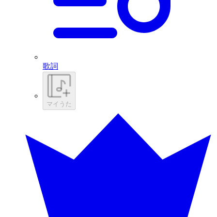
歌詞
マイうた