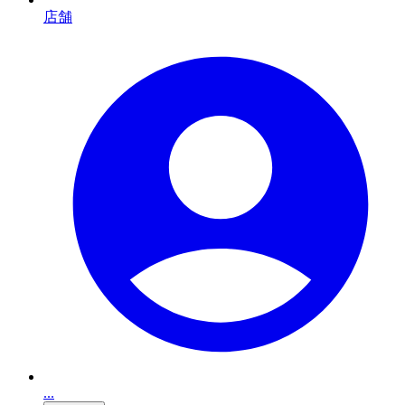
店舗
...