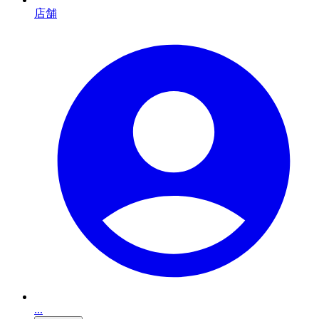
店舗
...