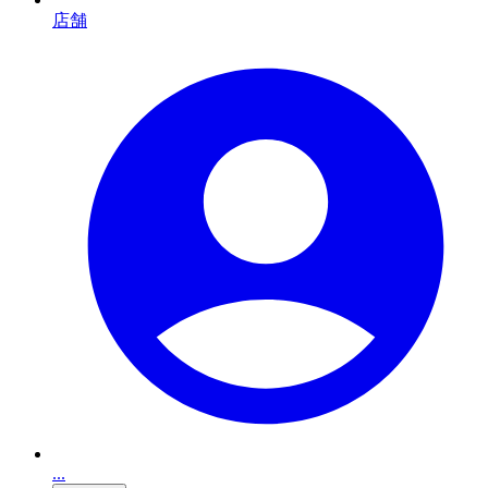
店舗
...