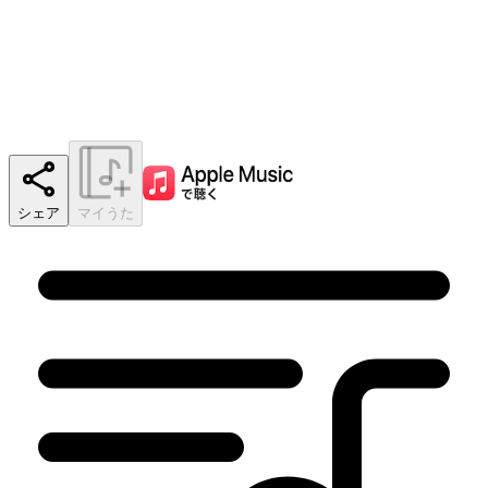
シェア
マイうた