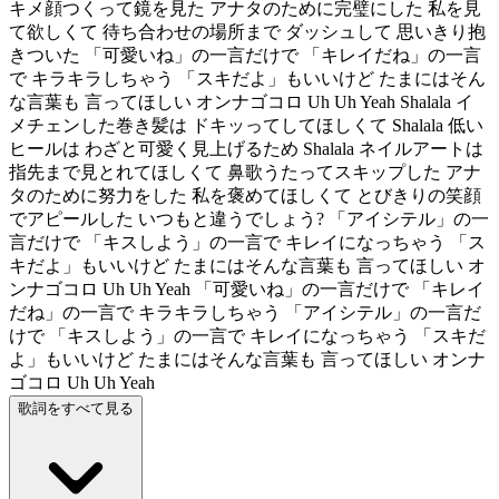
キメ顔つくって鏡を見た アナタのために完璧にした 私を見
て欲しくて 待ち合わせの場所まで ダッシュして 思いきり抱
きついた 「可愛いね」の一言だけで 「キレイだね」の一言
で キラキラしちゃう 「スキだよ」もいいけど たまにはそん
な言葉も 言ってほしい オンナゴコロ Uh Uh Yeah Shalala イ
メチェンした巻き髪は ドキッってしてほしくて Shalala 低い
ヒールは わざと可愛く見上げるため Shalala ネイルアートは
指先まで見とれてほしくて 鼻歌うたってスキップした アナ
タのために努力をした 私を褒めてほしくて とびきりの笑顔
でアピールした いつもと違うでしょう? 「アイシテル」の一
言だけで 「キスしよう」の一言で キレイになっちゃう 「ス
キだよ」もいいけど たまにはそんな言葉も 言ってほしい オ
ンナゴコロ Uh Uh Yeah 「可愛いね」の一言だけで 「キレイ
だね」の一言で キラキラしちゃう 「アイシテル」の一言だ
けで 「キスしよう」の一言で キレイになっちゃう 「スキだ
よ」もいいけど たまにはそんな言葉も 言ってほしい オンナ
ゴコロ Uh Uh Yeah
歌詞をすべて見る