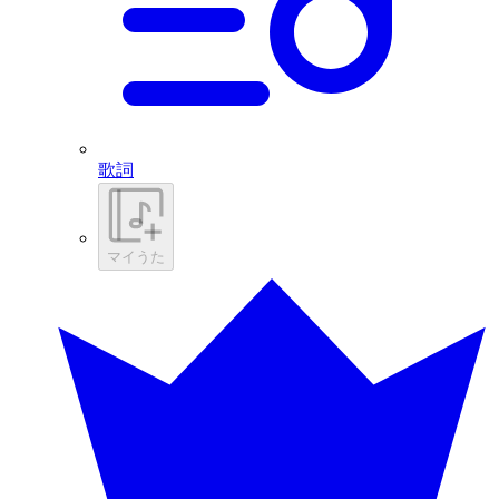
歌詞
マイうた