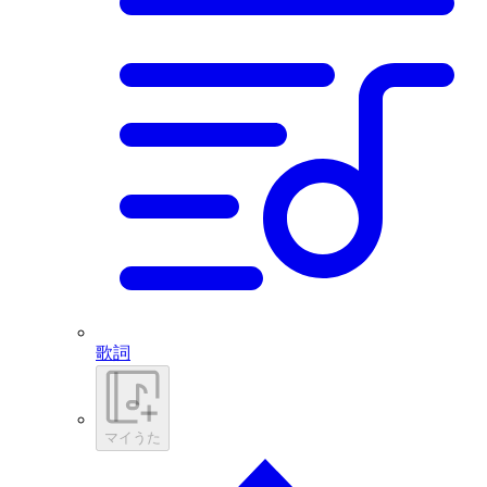
歌詞
マイうた