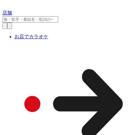
店舗
お店でカラオケ