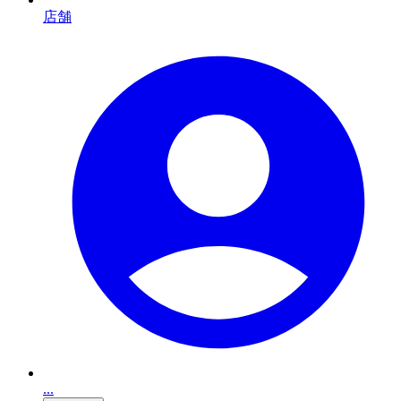
店舗
...