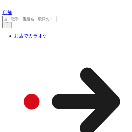
店舗
お店でカラオケ