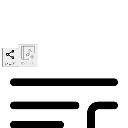
シェア
マイうた