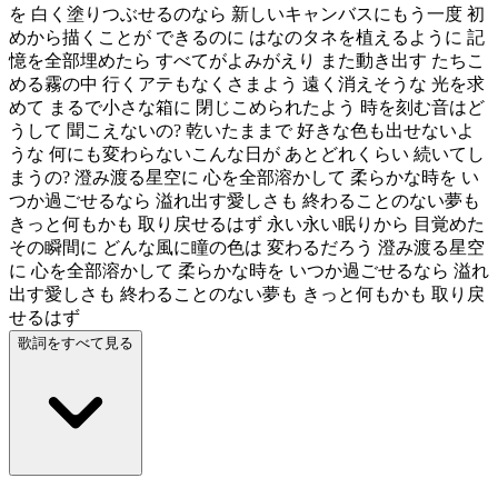
を 白く塗りつぶせるのなら 新しいキャンバスにもう一度 初
めから描くことが できるのに はなのタネを植えるように 記
憶を全部埋めたら すべてがよみがえり また動き出す たちこ
める霧の中 行くアテもなくさまよう 遠く消えそうな 光を求
めて まるで小さな箱に 閉じこめられたよう 時を刻む音はど
うして 聞こえないの? 乾いたままで 好きな色も出せないよ
うな 何にも変わらないこんな日が あとどれくらい 続いてし
まうの? 澄み渡る星空に 心を全部溶かして 柔らかな時を い
つか過ごせるなら 溢れ出す愛しさも 終わることのない夢も
きっと何もかも 取り戻せるはず 永い永い眠りから 目覚めた
その瞬間に どんな風に瞳の色は 変わるだろう 澄み渡る星空
に 心を全部溶かして 柔らかな時を いつか過ごせるなら 溢れ
出す愛しさも 終わることのない夢も きっと何もかも 取り戻
せるはず
歌詞をすべて見る