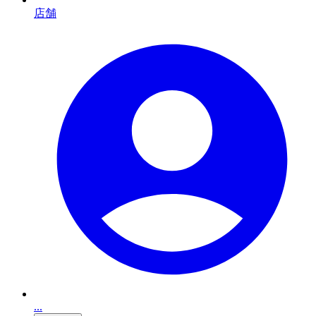
店舗
...