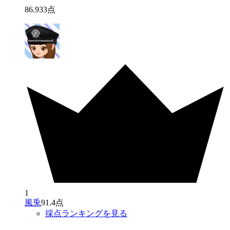
86
.
933
点
1
風兎
91.4点
採点ランキングを見る