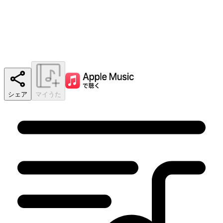
シェア
マイうた