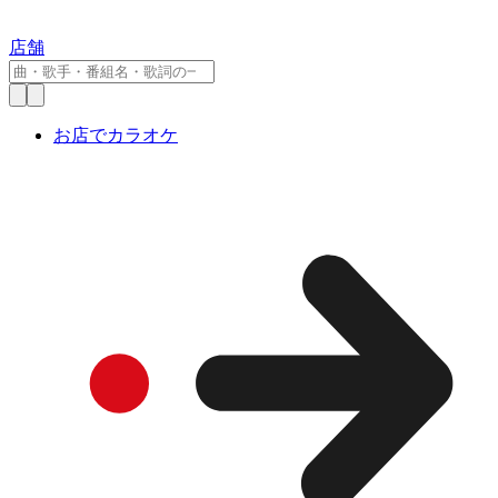
店舗
お店でカラオケ