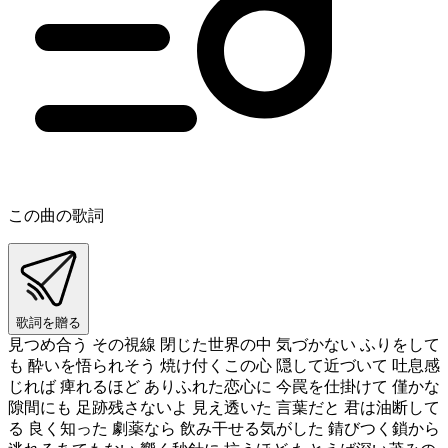
この曲の歌詞
歌詞を贈る
見つめ合う その視線 閉じた世界の中 気づかない ふりをして
も 酔いを悟られそう 焼け付くこの心 隠して近づいて 吐息感
じれば 痺れるほど ありふれた恋心に 今罠を仕掛けて 僅かな
隙間にも 足跡残さないよ 見え透いた 言葉だと 君は油断して
る 良く知った 劇薬なら 飲み干せる気がした 錆びつく鎖から