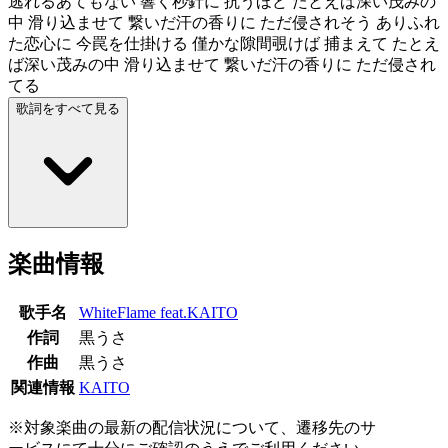
逃れるあてもない 響く秒針に 抗うほど たとえば深い茂みの
中 滑り込ませて 繋いだ汗の香りに ただ侵されそう ありふれ
た恋心に 今罠を仕掛ける 僅かな隙間覗けば 捕まえて たとえ
ば深い茂みの中 滑り込ませて 繋いだ汗の香りに ただ侵され
てる
歌詞をすべて見る
楽曲情報
歌手名
WhiteFlame feat.KAITO
作詞
黒うさ
作曲
黒うさ
関連情報
KAITO
※対象楽曲の最新の配信状況について、遷移先のサ