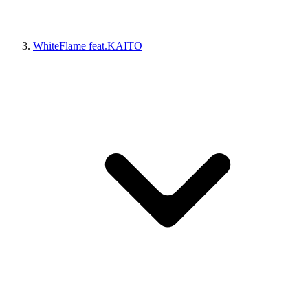
WhiteFlame feat.KAITO