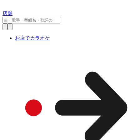
店舗
お店でカラオケ