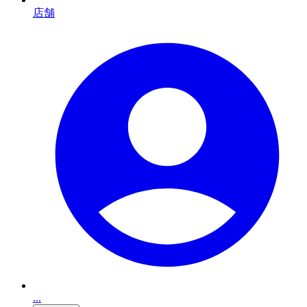
店舗
...