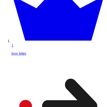
1
love letter