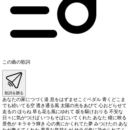
この曲の歌詞
歌詞を贈る
あなたの家につづく道 息をはずませこぐペダル 青くどこま
でも続いてる空 透き通る風 太陽の光をあびて 心おどらせて
走るの ほらね 草も花も風にゆれて 坂を駆けおりる 不安な
日々に気がつけば いつもそばにいてくれた あなた 瞳に映る
景色が キラキラ輝き 心の奥にかくれてた夢 みつけたの あな
たが教えてくれた 素直な気持ちが サラダ色に染められてく