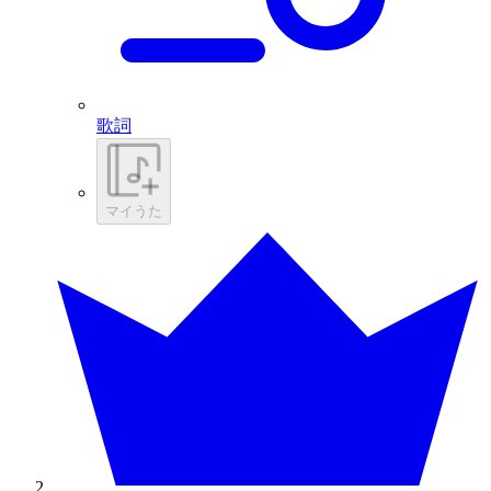
歌詞
マイうた