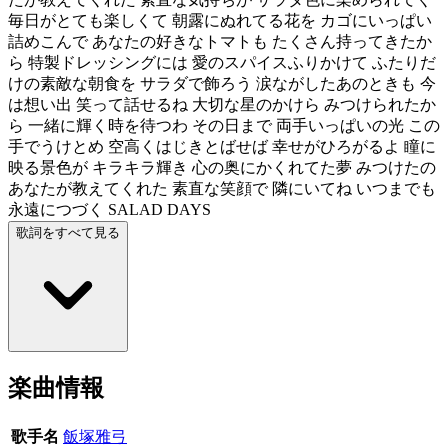
毎日がとても楽しくて 朝露にぬれてる花を カゴにいっぱい
詰めこんで あなたの好きなトマトも たくさん持ってきたか
ら 特製ドレッシングには 愛のスパイスふりかけて ふたりだ
けの素敵な朝食を サラダで飾ろう 涙ながしたあのときも 今
は想い出 笑って話せるね 大切な星のかけら みつけられたか
ら 一緒に輝く時を待つわ その日まで 両手いっぱいの光 この
手でうけとめ 空高くはじきとばせば 幸せがひろがるよ 瞳に
映る景色が キラキラ輝き 心の奥にかくれてた夢 みつけたの
あなたが教えてくれた 素直な笑顔で 隣にいてね いつまでも
永遠につづく SALAD DAYS
歌詞をすべて見る
楽曲情報
歌手名
飯塚雅弓