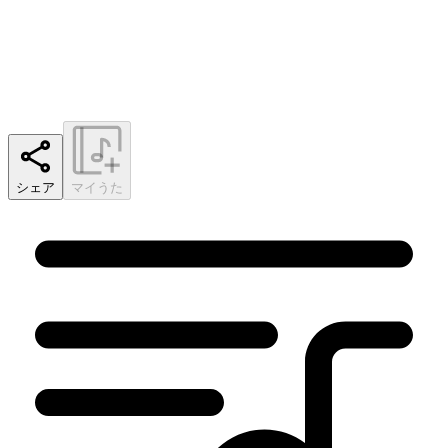
シェア
マイうた