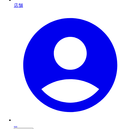
店舗
...