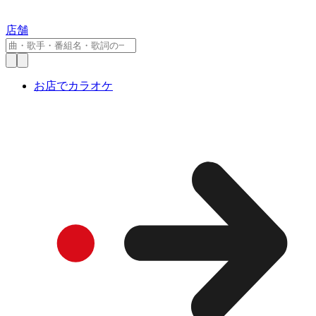
店舗
お店でカラオケ