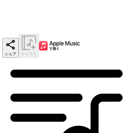
シェア
マイうた