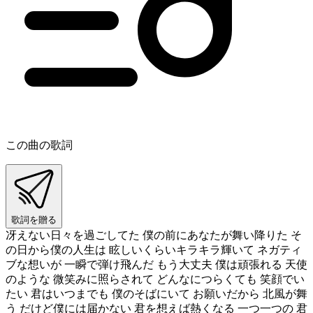
この曲の歌詞
歌詞を贈る
冴えない日々を過ごしてた 僕の前にあなたが舞い降りた そ
の日から僕の人生は 眩しいくらいキラキラ輝いて ネガティ
ブな想いが 一瞬で弾け飛んだ もう大丈夫 僕は頑張れる 天使
のような 微笑みに照らされて どんなにつらくても 笑顔でい
たい 君はいつまでも 僕のそばにいて お願いだから 北風が舞
う だけど僕には届かない 君を想えば熱くなる 一つ一つの 君