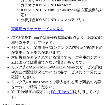
カラオケJOYSOUND for Nintendo Switch
カラオケJOYSOUND for Steam
JOYSOUND.TV Plus（PS4®/PS5®後方互換機能対
応）
分析採点JOYSOUND（スマホアプリ）
家庭用カラオケサービスを見る
JOYSOUND.comでは著作権保護の観点より、歌詞の印
刷行為を禁止しています。
都合により、楽曲情報/コンテンツの内容及び配信予定
が変更となる場合があります。
対応機種が表示されている場合でも、ご利用のシステ
ムによっては選曲できない場合があります。
リンク先のApple MusicやAmazon Musicのサービス詳細
や楽曲の配信状況については各サービスにて十分にご
確認ください。
リンク先のiTunes Storeでご購入される際は商品の内容
を十分にご確認ください。
YouTube動画の表示には
[YouTube API]
を利用していま
す。