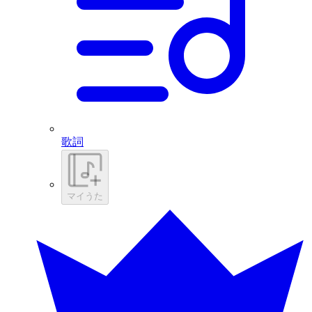
歌詞
マイうた