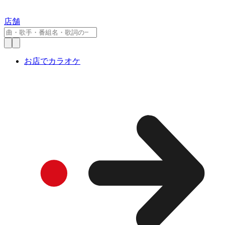
店舗
お店でカラオケ