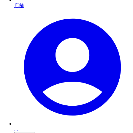
店舗
...