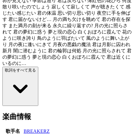
郭が見えない 季節は巡り 君は戻らない 薄紅色の花びら 何度
散り咲いたのでしょう 寂しくて寂しくて 声が聴きたくて 感
じたい感じたい 君の体温 思い切り思い切り 夜空に手を伸ば
す 君に届かないけど… 月の満ち欠けを眺めて 君の存在を探
す また満月の刻が来る 永久に繰り返すの? 月の光に照らさ
れて 君の夢幻に惑う 夢と現の恋心 白くおぼろに霞んで 花の
ように咲き誇り 鳥のように羽ばたいて 風のように舞い上が
り 月の夜に逢いにきて 月夜の悪戯の魔法 君は月影に囚われ
新月 闇に潜むように 君の輪郭は何処 月の光に照らされて 君
の夢幻に惑う 夢と現の恋心 白くおぼろに霞んで 君は近くに
いるのに…
歌詞をすべて見る
楽曲情報
歌手名
BREAKERZ