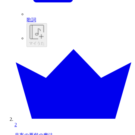
歌詞
マイうた
2