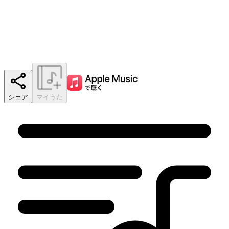
シェア
マイうた