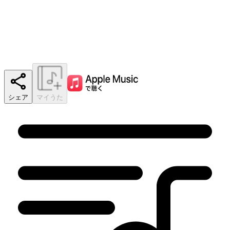
シェア
マイうた