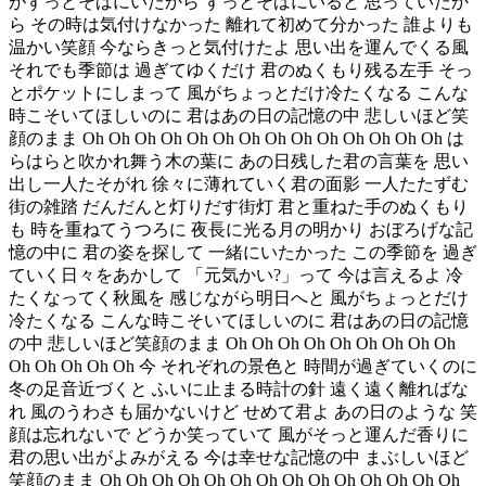
がずっとそばにいたから ずっとそばにいると 思っていたか
ら その時は気付けなかった 離れて初めて分かった 誰よりも
温かい笑顔 今ならきっと気付けたよ 思い出を運んでくる風
それでも季節は 過ぎてゆくだけ 君のぬくもり残る左手 そっ
とポケットにしまって 風がちょっとだけ冷たくなる こんな
時こそいてほしいのに 君はあの日の記憶の中 悲しいほど笑
顔のまま Oh Oh Oh Oh Oh Oh Oh Oh Oh Oh Oh Oh Oh Oh は
らはらと吹かれ舞う木の葉に あの日残した君の言葉を 思い
出し一人たそがれ 徐々に薄れていく君の面影 一人たたずむ
街の雑踏 だんだんと灯りだす街灯 君と重ねた手のぬくもり
も 時を重ねてうつろに 夜長に光る月の明かり おぼろげな記
憶の中に 君の姿を探して 一緒にいたかった この季節を 過ぎ
ていく日々をあかして 「元気かい?」って 今は言えるよ 冷
たくなってく秋風を 感じながら明日へと 風がちょっとだけ
冷たくなる こんな時こそいてほしいのに 君はあの日の記憶
の中 悲しいほど笑顔のまま Oh Oh Oh Oh Oh Oh Oh Oh Oh
Oh Oh Oh Oh Oh 今 それぞれの景色と 時間が過ぎていくのに
冬の足音近づくと ふいに止まる時計の針 遠く遠く離ればな
れ 風のうわさも届かないけど せめて君よ あの日のような 笑
顔は忘れないで どうか笑っていて 風がそっと運んだ香りに
君の思い出がよみがえる 今は幸せな記憶の中 まぶしいほど
笑顔のまま Oh Oh Oh Oh Oh Oh Oh Oh Oh Oh Oh Oh Oh Oh