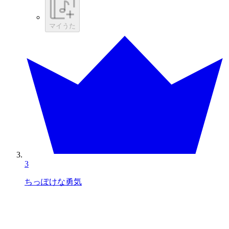
マイうた
3
ちっぽけな勇気