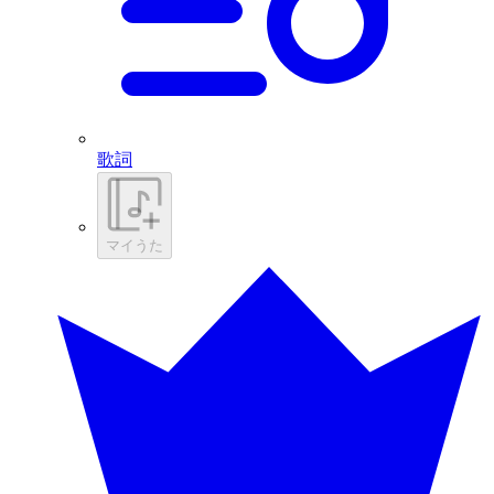
歌詞
マイうた