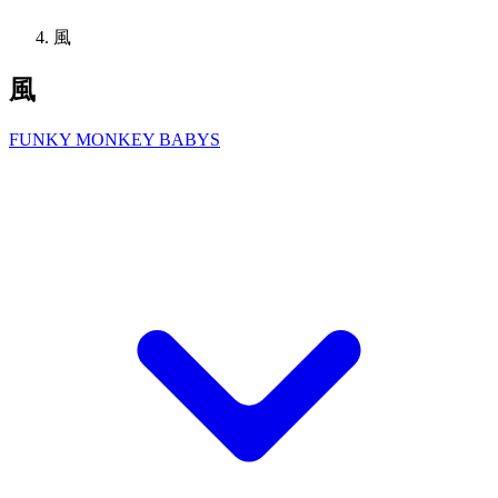
風
風
FUNKY MONKEY BABYS