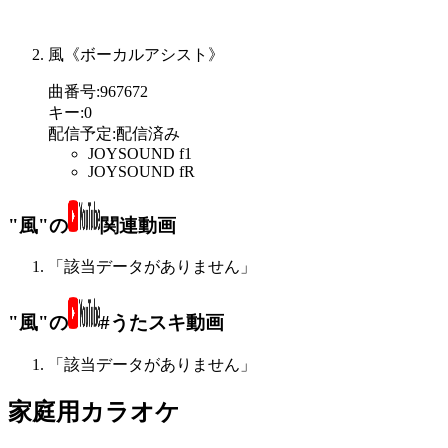
風《ボーカルアシスト》
曲番号
:
967672
キー
:
0
配信予定
:
配信済み
JOYSOUND f1
JOYSOUND fR
"風"の
関連動画
「該当データがありません」
"風"の
#うたスキ動画
「該当データがありません」
家庭用カラオケ