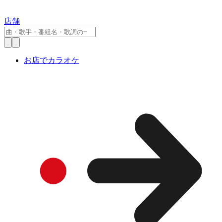
店舗
お店でカラオケ