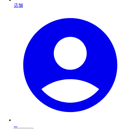
店舗
...