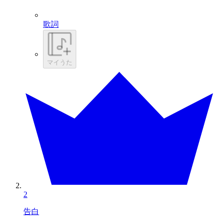
歌詞
マイうた
2
告白