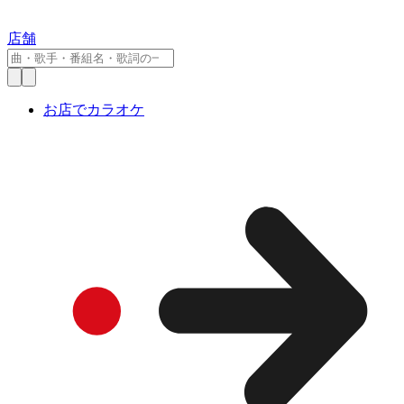
店舗
お店でカラオケ