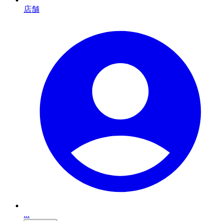
店舗
...