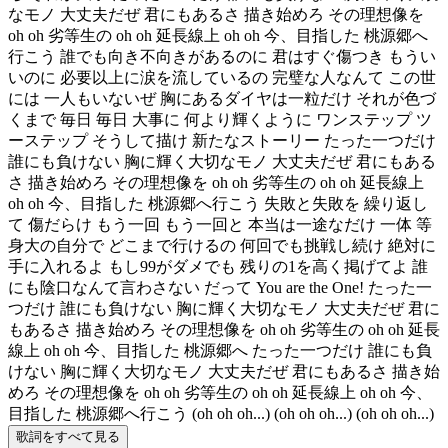
なモノ 大丈夫だぜ 君にもあるさ 描き始めろ その理想像を
oh oh 劣等生の oh oh 延長線上 oh oh 今、目指した 桃源郷へ
行こう 誰でも向き不向きがあるのに 君はすぐ傷つき もうい
いのに 必要以上に涙を流しているの 完璧な人なんて この世
には 一人もいないぜ 胸にあるダイヤは一粒だけ それが色づ
くまで 毎日 毎日 大事に 何より輝くように ワンステップ ツ
ーステップ そうして描け 新たなストーリー たった一つだけ
誰にも負けない 胸に輝く大切なモノ 大丈夫だぜ 君にもある
さ 描き始めろ その理想像を oh oh 劣等生の oh oh 延長線上
oh oh 今、目指した 桃源郷へ行こう 失敗と失敗を 繰り返し
て 傷だらけ もう一回 もう一回と 本当は一途なだけ 一体 等
身大の自分で どこまで行けるの 何回でも挑戦し続け 絶対に
手に入れるよ もし99がダメでも 残りの1を高く掲げてよ 誰
にも陰口なんて言わさない だって You are the One! たった一
つだけ 誰にも負けない 胸に輝く大切なモノ 大丈夫だぜ 君に
もあるさ 描き始めろ その理想像を oh oh 劣等生の oh oh 延長
線上 oh oh 今、目指した 桃源郷へ たった一つだけ 誰にも負
けない 胸に輝く大切なモノ 大丈夫だぜ 君にもあるさ 描き始
めろ その理想像を oh oh 劣等生の oh oh 延長線上 oh oh 今、
目指した 桃源郷へ行こう (oh oh oh...) (oh oh oh...) (oh oh oh...)
歌詞をすべて見る