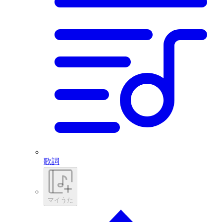
歌詞
マイうた