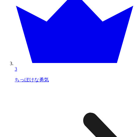
3
ちっぽけな勇気