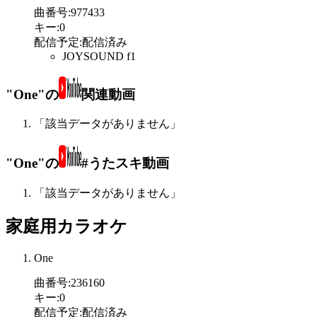
曲番号
:
977433
キー
:
0
配信予定
:
配信済み
JOYSOUND f1
"One"の
関連動画
「該当データがありません」
"One"の
#うたスキ動画
「該当データがありません」
家庭用カラオケ
One
曲番号
:
236160
キー
:
0
配信予定
:
配信済み