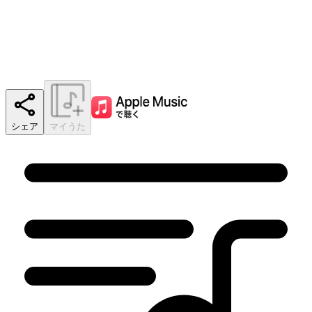
シェア
マイうた