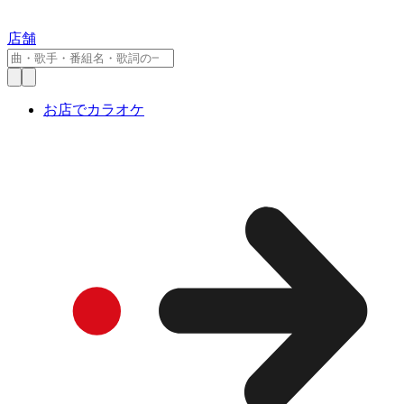
店舗
お店でカラオケ