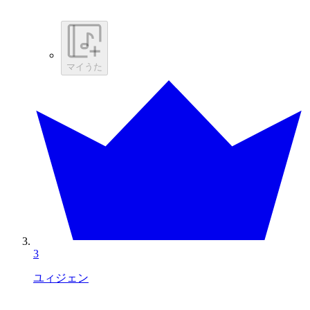
マイうた
3
ユィジェン