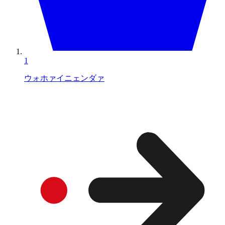
1
ウォホァイニェンダァ