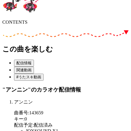
CONTENTS
この曲を楽しむ
配信情報
関連動画
#うたスキ動画
"アンニン"
のカラオケ配信情報
アンニン
曲番号
:
143659
キー
:
0
配信予定
:
配信済み
JOYSOUND X1