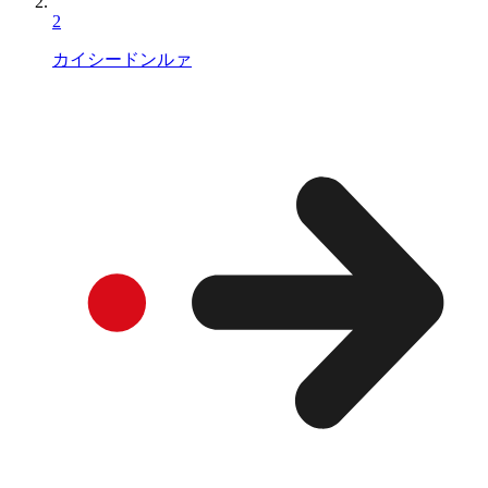
2
カイシードンルァ