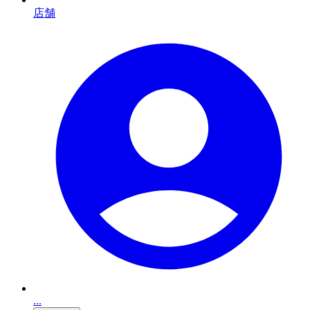
店舗
...