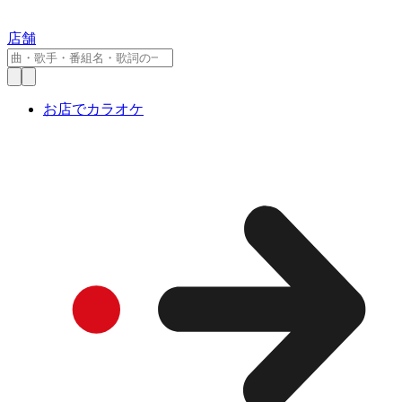
店舗
お店でカラオケ