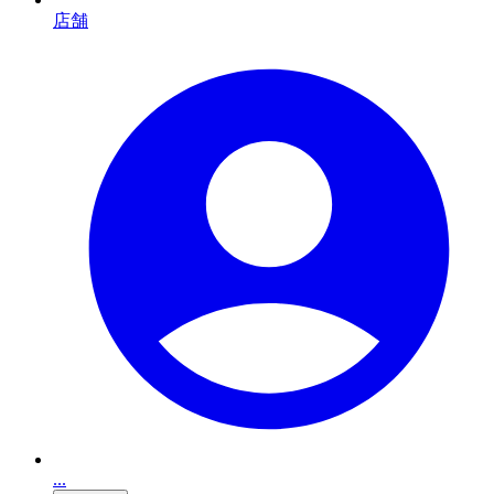
店舗
...