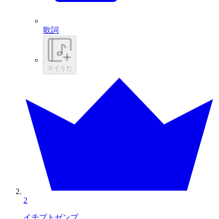
歌詞
マイうた
2
イチブトゼンブ