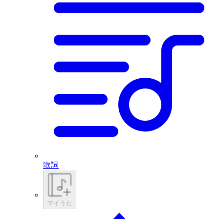
歌詞
マイうた