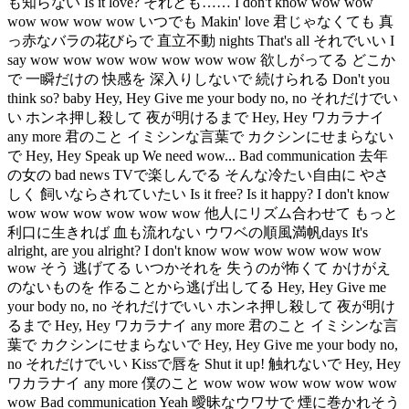
も知らない Is it love? それとも…… I don't know wow wow
wow wow wow wow いつでも Makin' love 君じゃなくても 真
っ赤なバラの花びらで 直立不動 nights That's all それでいい I
say wow wow wow wow wow wow wow 欲しがってる どこか
で 一瞬だけの 快感を 深入りしないで 続けられる Don't you
think so? baby Hey, Hey Give me your body no, no それだけでい
い ホンネ押し殺して 夜が明けるまで Hey, Hey ワカラナイ
any more 君のこと イミシンな言葉で カクシンにせまらない
で Hey, Hey Speak up We need wow... Bad communication 去年
の女の bad news TVで楽しんでる そんな冷たい自由に やさ
しく 飼いならされていたい Is it free? Is it happy? I don't know
wow wow wow wow wow wow 他人にリズム合わせて もっと
利口に生きれば 血も流れない ウワベの順風満帆days It's
alright, are you alright? I don't know wow wow wow wow wow
wow そう 逃げてる いつかそれを 失うのが怖くて かけがえ
のないものを 作ることから逃げ出してる Hey, Hey Give me
your body no, no それだけでいい ホンネ押し殺して 夜が明け
るまで Hey, Hey ワカラナイ any more 君のこと イミシンな言
葉で カクシンにせまらないで Hey, Hey Give me your body no,
no それだけでいい Kissで唇を Shut it up! 触れないで Hey, Hey
ワカラナイ any more 僕のこと wow wow wow wow wow wow
wow Bad communication Yeah 曖昧なウワサで 煙に巻かれそう