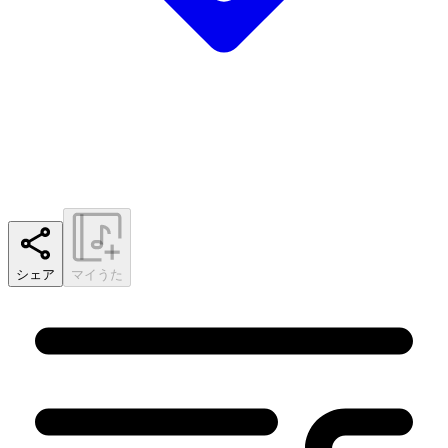
シェア
マイうた