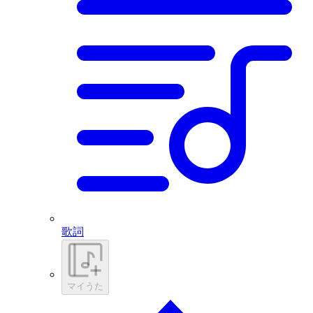
歌詞
マイうた