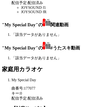
配信予定
:
配信済み
JOYSOUND f1
JOYSOUND fR
"My Special Day"の
関連動画
「該当データがありません」
"My Special Day"の
#うたスキ動画
「該当データがありません」
家庭用カラオケ
My Special Day
曲番号
:
177077
キー
:
0
配信予定
:
配信済み