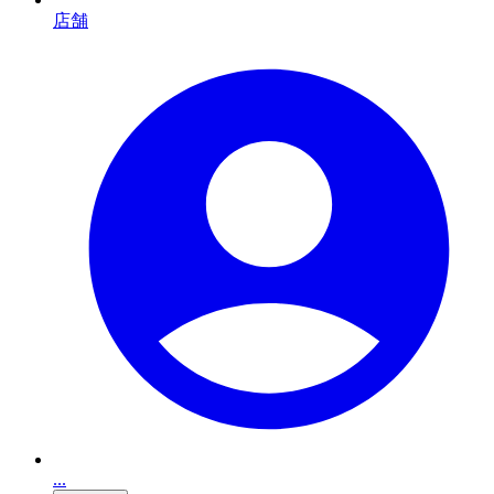
店舗
...