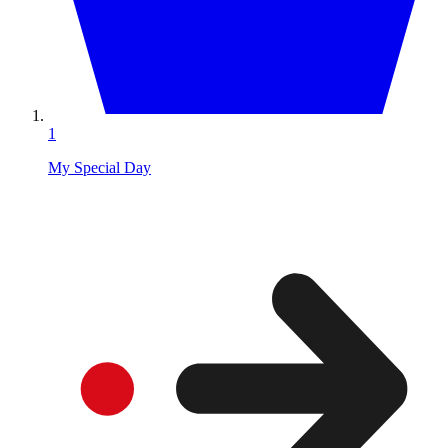
1
My Special Day