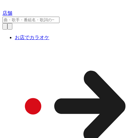
店舗
お店でカラオケ