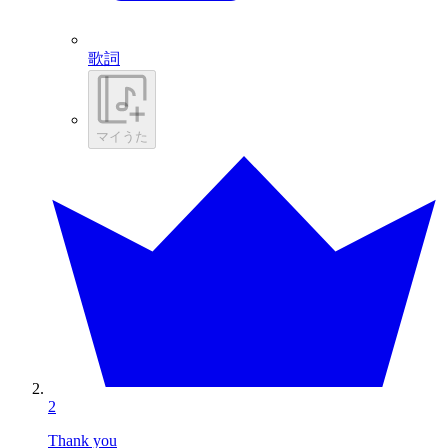
歌詞
マイうた
2
Thank you