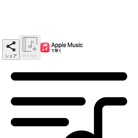
シェア
マイうた