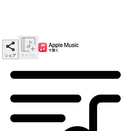
シェア
マイうた