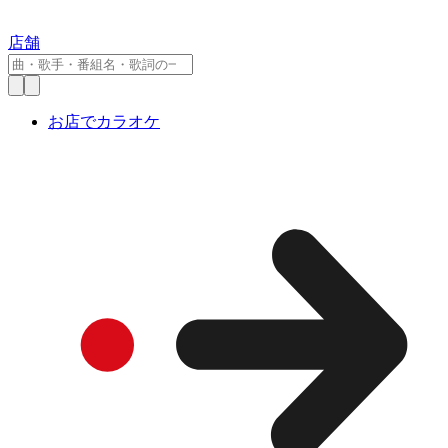
店舗
お店でカラオケ