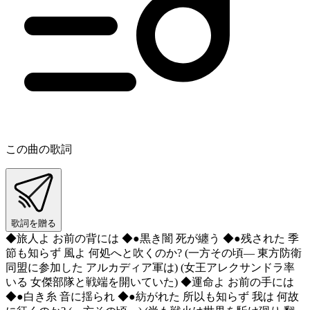
この曲の歌詞
歌詞を贈る
◆旅人よ お前の背には ◆●黒き闇 死が纏う ◆●残された 季
節も知らず 風よ 何処へと吹くのか? (一方その頃― 東方防衛
同盟に参加した アルカディア軍は) (女王アレクサンドラ率
いる 女傑部隊と戦端を開いていた) ◆運命よ お前の手には
◆●白き糸 音に揺られ ◆●紡がれた 所以も知らず 我は 何故