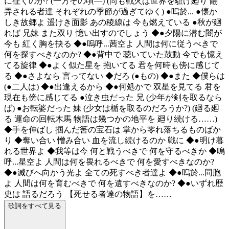
に征くのか? (一方その頃―) (尚も戦火は世界を駈け廻り 翻
弄される者達 それぞれの季節が過ぎてゆく) ●嗚於... ●懐か
しき故郷よ 遥けき面影 あの稜線は 今も燃えている ●秋が廻
れば 兄妹 また双り 憶い出すのでしょう ◆●夕陽に潜む闇が
今も 紅く胸を抉る ◆●嗚呼...茜空よ 人間は何に従うべきで
何を探すべきなのか? ◆●背中で 聴いていた鼓動 今でも憶え
てる旋律 ◆●よく似た星を 抱いてる 君を何時も傍に感じて
る ◆●さよなら 言ってない ◆だろ (●もの) ◆●また ◆僕らは
(●二人は) ◆●出逢えるから ◆●何処かで 双星を見てる 君を
現在も傍に感じてる ●泣き虫だった 兄 (少年が剣を取るなら
ば) ●お転婆だった 妹 (少女は楯を取るのだろうか?) (廻る廻
る 運命の回転木馬 物語は幾つかの地平を 廻り続ける……)
◆手を伸ばし 掴んだ筈の宝石は 掌から零れ落ちるものばか
り ◆奪い合い 憎み合い 血を流し続けるのか 戦に ◆●明け暮
れる世界よ ◆我等は今 何と戦うべきで 何を守るべきか ◆嗚
呼...星空よ 人間は何を畏れるべきで 何を愛すべきなのか?
◆●滅びへ向かう光よ 全ての死すべき者達よ ◆●嗚於...同胞
よ 人間は何を育むべきで 何を遺すべきなのか? ◆●いずれ歴
史は 語るだろう 【死せる者達の物語】を……
歌詞をすべて見る