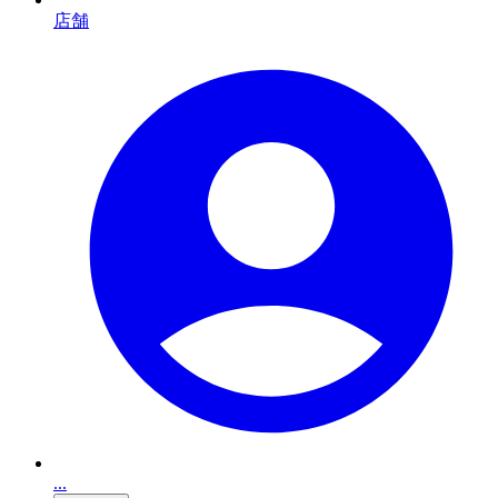
店舗
...