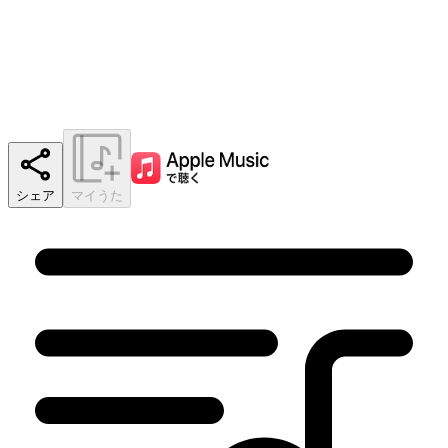
シェア
マイうた