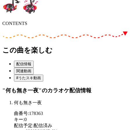
CONTENTS
この曲を楽しむ
配信情報
関連動画
#うたスキ動画
"何も無き一夜"
のカラオケ配信情報
何も無き一夜
曲番号
:
178363
キー
:
0
配信予定
:
配信済み