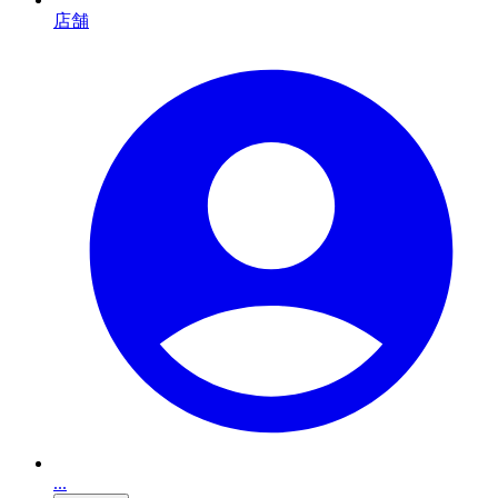
店舗
...