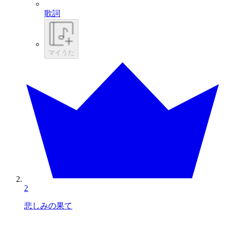
歌詞
マイうた
2
悲しみの果て