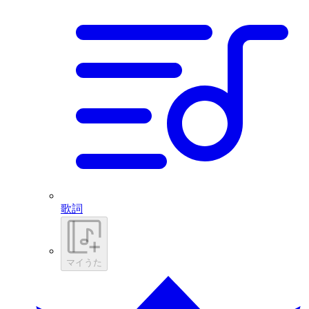
歌詞
マイうた