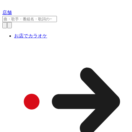
店舗
お店でカラオケ